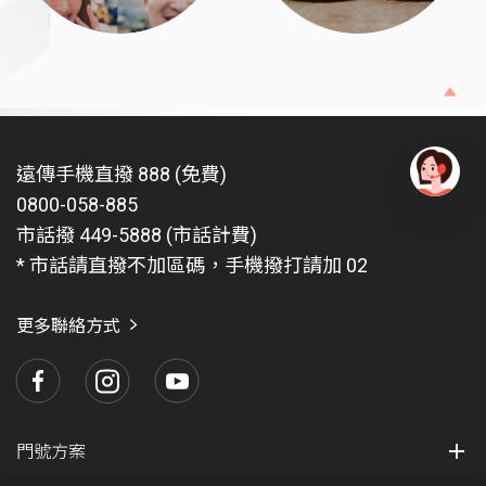
遠傳手機直撥 888 (免費)
0800-058-885
有
問
市話撥 449-5888 (市話計費)
題
* 市話請直撥不加區碼，手機撥打請加 02
找
愛
瑪
更多聯絡方式
門號方案