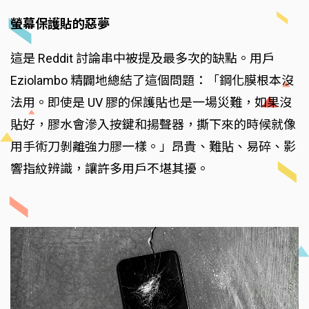
螢幕保護貼的惡夢
這是 Reddit 討論串中被提及最多次的缺點。用戶
Eziolambo 精闢地總結了這個問題：「鋼化膜根本沒
法用。即使是 UV 膠的保護貼也是一場災難，如果沒
貼好，膠水會滲入按鍵和揚聲器，撕下來的時候就像
用手術刀剝離強力膠一樣。」昂貴、難貼、易碎、影
響指紋辨識，讓許多用戶不堪其擾。