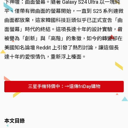
下神壇：曲面螢幕。隨著 Galaxy S24 Ultra 以一塊純
平、僅帶有微曲面的螢幕開始，一直到 S25 系列連微
曲面都放棄，這家韓國科技巨頭似乎已正式宣告「曲
面螢幕」時代的終結。這項長達十年的設計實驗，曾
被譽為「創新」與「高階」的象徵，如今的轉變卻在
美國知名論壇 Reddit 上引發了熱烈討論，讓這個長
達十年的愛恨情仇，重新浮上檯面。
三星手機特價中：→遠傳friDay購物
本文目錄