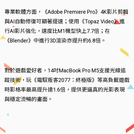
專業軟體方面，《Adobe Premiere Pro》4K影片剪輯
與AI自動修復可顯著提速；使用《Topaz Video》進
行AI影片強化，速度比M1機型快上7.7倍；在
《Blender》中進行3D渲染亦提升約6.8倍。
對於遊戲愛好者，14吋MacBook Pro M5支援光線追
蹤技術，玩《電馭叛客2077：終極版》等高負載遊戲
時影格率最高提升達1.6倍，提供更逼真的光影表現
與穩定流暢的畫面。