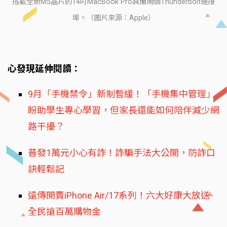
搭載全新M5晶片的14吋MacBook Pro具備兩個Thunderbolt連接
埠。（圖片來源：Apple）
心發現延伸閱讀：
9月「手機禁令」新制暫緩！「手機集中管理」
盼助學生專心學習，但家長還能如何陪伴減少網
路干擾？
普發1萬元小心有詐！詐騙手法大公開，防詐口
訣輕鬆記
遠傳開賣iPhone Air/17系列！六大好康大放送
全民搶百萬購物金