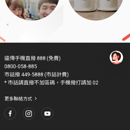
遠傳手機直撥 888 (免費)
0800-058-885
有
問
市話撥 449-5888 (市話計費)
題
* 市話請直撥不加區碼，手機撥打請加 02
找
愛
瑪
更多聯絡方式