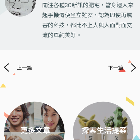
關注各種3C新訊的肥宅，當身邊人拿
起手機滑便坐立難安，認為即使再厲
害的科技，都比不上人與人面對面交
流的單純美好。
上一篇
下一篇
Previous
Next
更多文章
探索生活提案