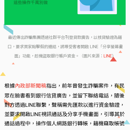
最近傳出詐騙集團透過社群平台刊登貸款廣告，以核貸驗證為藉
口，要求買家點擊假的連結，誘導受害者開啟 LINE「分享螢幕畫
面」功能，趁機盜取銀行帳戶資金。（圖片來源：
LINE
）
根據
內政部新聞稿
指出，前年曾發生詐騙案件，有民
眾在臉書看到銀行信貸廣告，並留下聯絡電話，隨後
對方透過LINE聯繫，聲稱需先匯款以進行資金驗證，
並要求開啟LINE視訊通話及分享手機畫面，引導其於
通話過程中，操作個人網路銀行轉帳，藉機竊取帳號