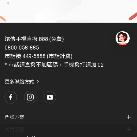
遠傳手機直撥 888 (免費)
0800-058-885
有
問
市話撥 449-5888 (市話計費)
題
* 市話請直撥不加區碼，手機撥打請加 02
找
愛
瑪
更多聯絡方式
門號方案
常用服務