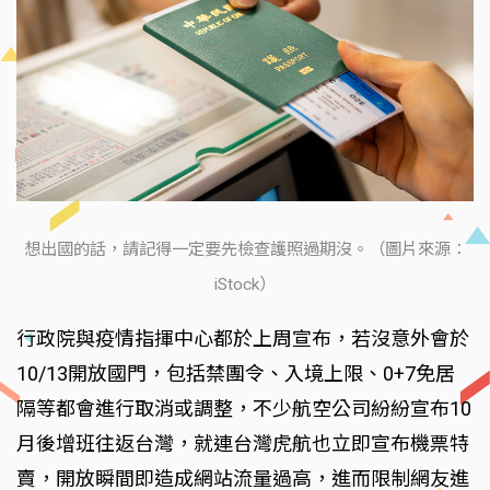
想出國的話，請記得一定要先檢查護照過期沒。（圖片來源：
iStock）
行政院與疫情指揮中心都於上周宣布，若沒意外會於
10/13開放國門，包括禁團令、入境上限、0+7免居
隔等都會進行取消或調整，不少航空公司紛紛宣布10
月後增班往返台灣，就連台灣虎航也立即宣布機票特
賣，開放瞬間即造成網站流量過高，進而限制網友進