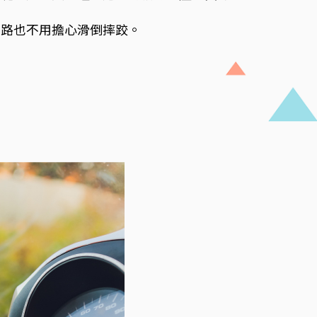
趕路也不用擔心滑倒摔跤。