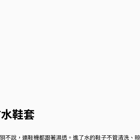
防水鞋套
狽不說，連鞋襪都跟著濕透。進了水的鞋子不管清洗、