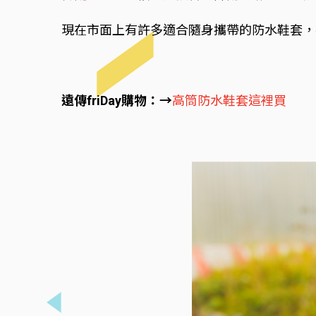
現在市面上有許多適合隨身攜帶的防水鞋套，
遠傳friDay購物：→
高筒防水鞋套這裡買