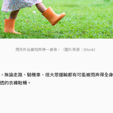
雨天外出最怕弄得一身濕。（圖片來源：iStock）
，無論走路、騎機車、搭大眾運輸都有可能被雨弄得全
透的衣褲鞋襪。