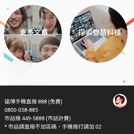
更多文章
探索智慧科技
遠傳手機直撥 888 (免費)
0800-058-885
有
問
市話撥 449-5888 (市話計費)
題
* 市話請直撥不加區碼，手機撥打請加 02
找