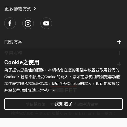
愛
瑪
更多聯絡方式
門號方案
常用服務
Cookie之使用
關於我們
為了提供您最佳的服務，本網站會在您的電腦中放置並取用我們的
集團服務
Cookie，若您不願接受Cookie的寫入，您可在您使用的瀏覽器功能
項中設定隱私權等級為高，即可拒絕Cookie的寫入，但可能會導致
網站某些功能無法正常執行。
我知道了
隱私權政策
著作權條款
行政院消保會
遠傳電信股份有限公司 版權所有 © Far EasTone
.統一編號：
97179430