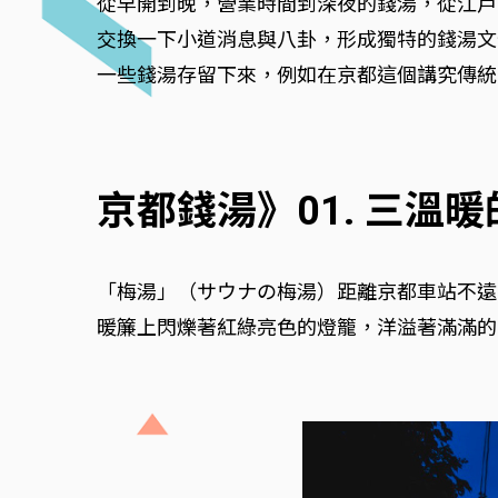
從早開到晚，營業時間到深夜的錢湯，從江戶
交換一下小道消息與八卦，形成獨特的錢湯文
一些錢湯存留下來，例如在京都這個講究傳統
京都錢湯》01. 三溫
「梅湯」（サウナの梅湯）距離京都車站不遠
暖簾上閃爍著紅綠亮色的燈籠，洋溢著滿滿的