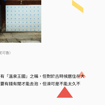
妮可魯）
怪有「溫泉王國」之稱，但對於古時候居住在大
泉要有錢有閒才能去泡，但澡可是不能太久不