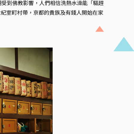
期受到佛教影響，人們相信洗熱水澡能「驅趕
世紀室町村帶，京都的貴族及有錢人開始在家