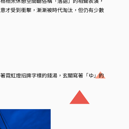
的榻榻米休憩空間聽俗稱「落語」的相聲表演，
生意才受到衝擊，漸漸被時代淘汰，但仍有少數
耀著霓虹燈招牌字樣的錢湯，玄關寫著「ゆ」的