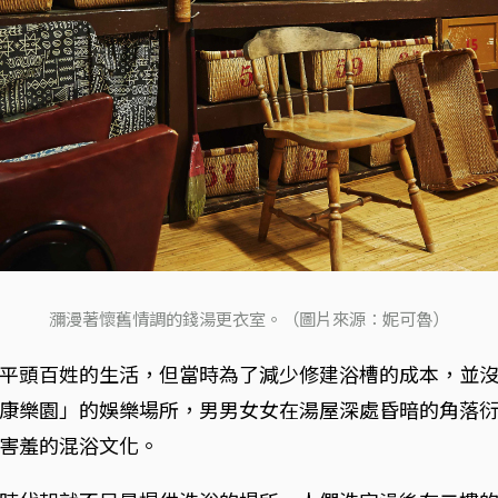
瀰漫著懷舊情調的錢湯更衣室。（圖片來源：妮可魯）
平頭百姓的生活，但當時為了減少修建浴槽的成本，並
康樂園」的娛樂場所，男男女女在湯屋深處昏暗的角落
害羞的混浴文化。