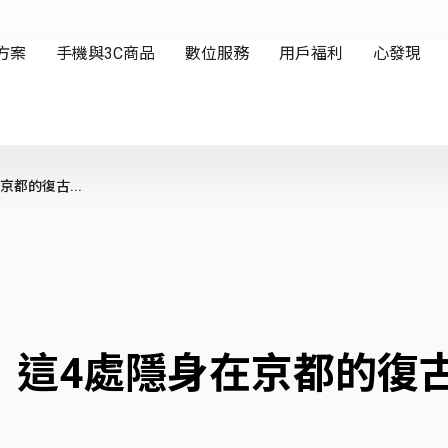
都的復古...
！這4處隱身在京都的復