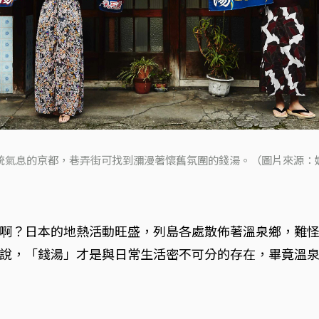
統氣息的京都，巷弄街可找到瀰漫著懷舊氛圍的錢湯。（圖片來源：
啊？日本的地熱活動旺盛，列島各處散佈著溫泉鄉，難
說，「錢湯」才是與日常生活密不可分的存在，畢竟溫