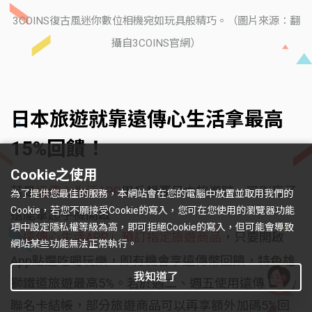
3COINS復古風迷你數位相機宛如玩具般精巧。（圖片來源：翻
攝自3COINS官網）
日本旅遊就靠遠傳心生活拿最高
15%回饋！
Cookie之使用
若是
遠傳心生活APP
用戶想要日本旅遊時，可別忘了
為了提供您最佳的服務，本網站會在您的電腦中放置並取用我們的
Cookie，若您不願接受Cookie的寫入，您可在您使用的瀏覽器功能
還能拿起手機開啟
項中設定隱私權等級為高，即可拒絕Cookie的寫入，但可能會導致
「遠傳心生活APP」預訂指定旅遊商品
，只要開啟
網站某些功能無法正常執行。
App點選吃喝玩樂，即有機會享遠傳幣回饋，特色雄
我知道了
獅鐵道旅遊最高5%。若於週二、週五使用遠傳friDay
有
聯名卡結帳，部分旅遊商品可以再享額外加碼5%回