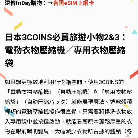
遠傳friDay購物：→
各國eSIM上網卡
日本3COINS必買旅遊小物2&3：
電動衣物壓縮機／專用衣物壓縮
袋
如果想更極致地利用行李箱空間，使用3COINS的
「電動衣物壓縮機」（自動圧縮機）與「專用衣物壓
縮袋」（自動圧縮バッグ）就能展現魔法。這款體積
輕巧的電動壓縮機操作很直覺，只需要將換洗衣物放
入專用袋中並按鍵啟動，就能看著原本蓬鬆厚重的衣
物在眼前瞬間變扁，大幅減少衣物所占據的體積（冬