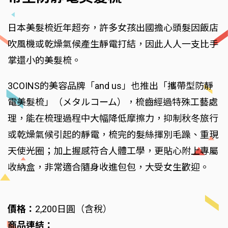
日本美髮梳近年超夯，許多女孩出國擔心頭髮因飯店
吹風機或乾燥氣候產生靜電打結，因此人人一支比手
掌還小的美髮梳。
3COINS的美容品牌「and us」也推出「攜帶型防靜
電美髮梳」（メタルコーム），梳齒經過特殊工藝處
理，能在梳理過程中大幅降低摩擦力，抑制秋冬旅行
或乾燥氣候引起的靜電，梳完的髮絲揮別毛躁、重現
天使光圈；加上握感符合人體工學，更貼心附上專屬
收納盒，非常適合隨身收進包包，大受女生歡迎。
價格：
2,200日圓（含稅）
商品連結：