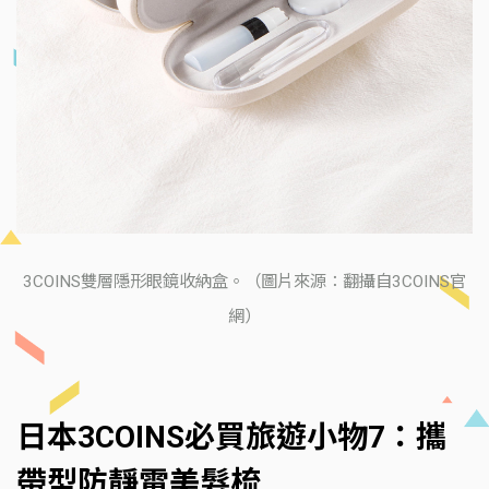
3COINS雙層隱形眼鏡收納盒。（圖片來源：翻攝自3COINS官
網）
日本3COINS必買旅遊小物7：攜
帶型防靜電美髮梳