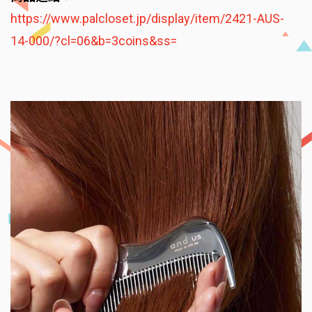
https://www.palcloset.jp/display/item/2421-AUS-
14-000/?cl=06&b=3coins&ss=