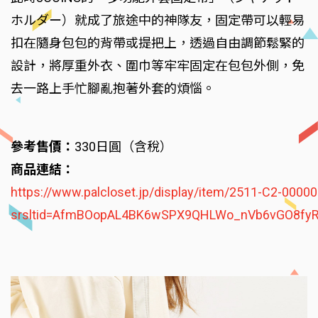
ホルダー）就成了旅途中的神隊友，固定帶可以輕易
扣在隨身包包的背帶或提把上，透過自由調節鬆緊的
設計，將厚重外衣、圍巾等牢牢固定在包包外側，免
去一路上手忙腳亂抱著外套的煩惱。
參考售價：
330日圓（含稅）
商品連結：
https://www.palcloset.jp/display/item/2511-C2-0000
srsltid=AfmBOopAL4BK6wSPX9QHLWo_nVb6vGO8fyR