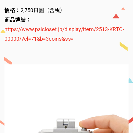
價格：
2,750日圓（含稅）
商品連結：
https://www.palcloset.jp/display/item/2513-KRTC-
00000/?cl=71&b=3coins&ss=