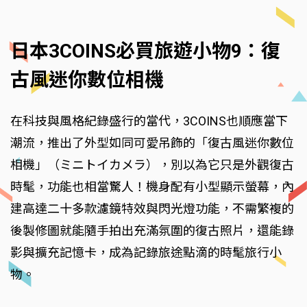
日本3COINS必買旅遊小物9：復
古風迷你數位相機
在科技與風格紀錄盛行的當代，3COINS也順應當下
潮流，推出了外型如同可愛吊飾的「復古風迷你數位
相機」（ミニトイカメラ），別以為它只是外觀復古
時髦，功能也相當驚人！機身配有小型顯示螢幕，內
建高達二十多款濾鏡特效與閃光燈功能，不需繁複的
後製修圖就能隨手拍出充滿氛圍的復古照片，還能錄
影與擴充記憶卡，成為記錄旅途點滴的時髦旅行小
物。