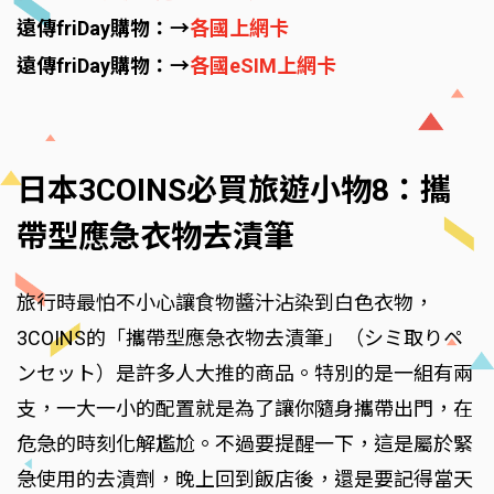
遠傳friDay購物：→
各國上網卡
遠傳friDay購物：→
各國eSIM上網卡
日本3COINS必買旅遊小物8：攜
帶型應急衣物去漬筆
旅行時最怕不小心讓食物醬汁沾染到白色衣物，
3COINS的「攜帶型應急衣物去漬筆」（シミ取りペ
ンセット）是許多人大推的商品。特別的是一組有兩
支，一大一小的配置就是為了讓你隨身攜帶出門，在
危急的時刻化解尷尬。不過要提醒一下，這是屬於緊
急使用的去漬劑，晚上回到飯店後，還是要記得當天