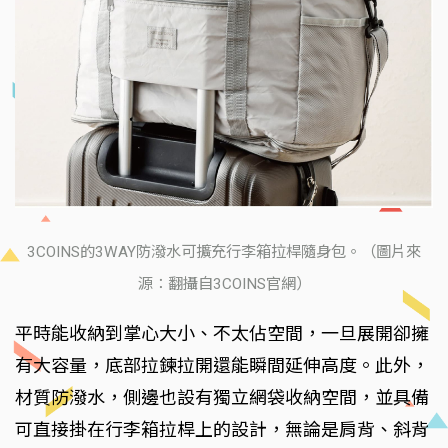
3COINS的3WAY防潑水可擴充行李箱拉桿隨身包。（圖片來
源：翻攝自3COINS官網）
平時能收納到掌心大小、不太佔空間，一旦展開卻擁
有大容量，底部拉鍊拉開還能瞬間延伸高度。此外，
材質防潑水，側邊也設有獨立網袋收納空間，並具備
可直接掛在行李箱拉桿上的設計，無論是肩背、斜背