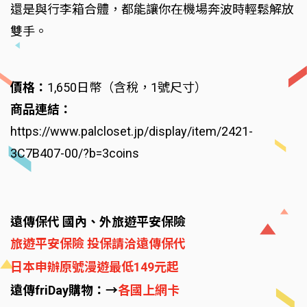
還是與行李箱合體，都能讓你在機場奔波時輕鬆解放
雙手。
價格：
1,650日幣（含稅，1號尺寸）
商品連結：
https://www.palcloset.jp/display/item/2421-
3C7B407-00/?b=3coins
遠傳保代 國內、外旅遊平安保險
旅遊平安保險 投保請洽遠傳保代
日本申辦原號漫遊最低149元起
遠傳friDay購物：→
各國上網卡