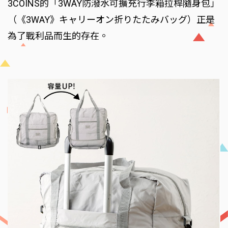
3COINS的「3WAY防潑水可擴充行李箱拉桿隨身包」
（《3WAY》キャリーオン折りたたみバッグ）正是
為了戰利品而生的存在。