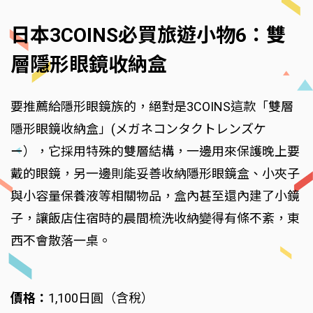
日本3COINS必買旅遊小物6：雙
層隱形眼鏡收納盒
要推薦給隱形眼鏡族的，絕對是3COINS這款「雙層
隱形眼鏡收納盒」(メガネコンタクトレンズケ
ー），它採用特殊的雙層結構，一邊用來保護晚上要
戴的眼鏡，另一邊則能妥善收納隱形眼鏡盒、小夾子
與小容量保養液等相關物品，盒內甚至還內建了小鏡
子，讓飯店住宿時的晨間梳洗收納變得有條不紊，東
西不會散落一桌。
價格：
1,100日圓（含稅）