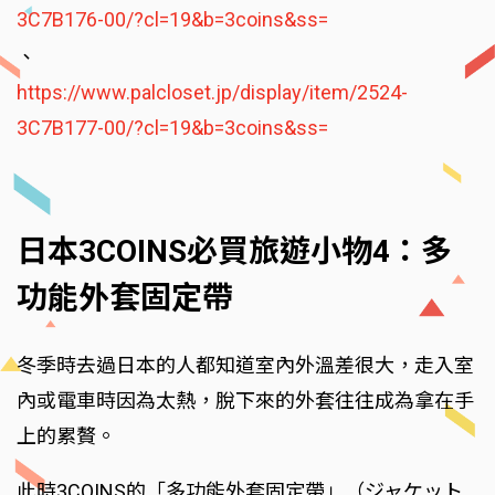
3C7B176-00/?cl=19&b=3coins&ss=
、
https://www.palcloset.jp/display/item/2524-
3C7B177-00/?cl=19&b=3coins&ss=
日本3COINS必買旅遊小物4：多
功能外套固定帶
冬季時去過日本的人都知道室內外溫差很大，走入室
內或電車時因為太熱，脫下來的外套往往成為拿在手
上的累贅。
此時3COINS的「多功能外套固定帶」（ジャケット