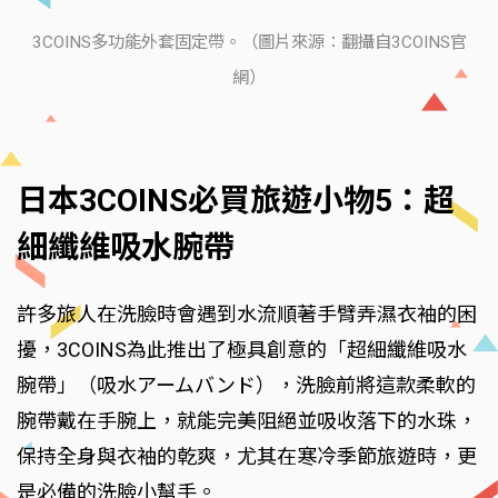
3COINS多功能外套固定帶。（圖片來源：翻攝自3COINS官
網）
日本3COINS必買旅遊小物5：超
細纖維吸水腕帶
許多旅人在洗臉時會遇到水流順著手臂弄濕衣袖的困
擾，3COINS為此推出了極具創意的「超細纖維吸水
腕帶」（吸水アームバンド），洗臉前將這款柔軟的
腕帶戴在手腕上，就能完美阻絕並吸收落下的水珠，
保持全身與衣袖的乾爽，尤其在寒冷季節旅遊時，更
是必備的洗臉小幫手。