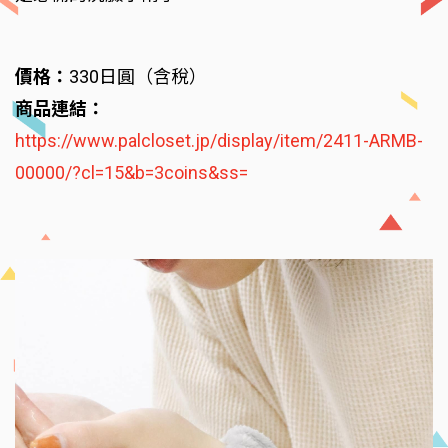
價格：
330日圓（含稅）
商品連結：
https://www.palcloset.jp/display/item/2411-ARMB-
00000/?cl=15&b=3coins&ss=