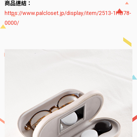
商品連結：
https://www.palcloset.jp/display/item/2513-1HB78-
0000/