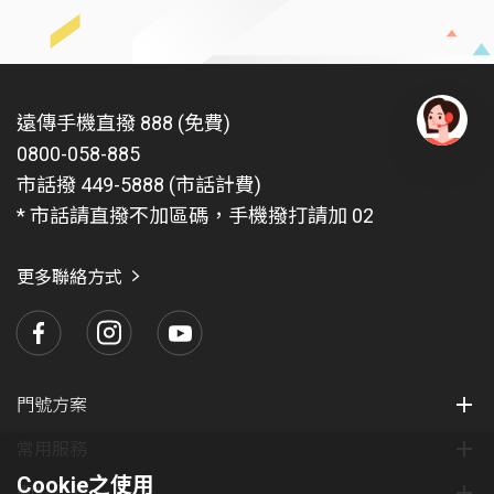
遠傳手機直撥 888 (免費)
0800-058-885
有
問
市話撥 449-5888 (市話計費)
題
* 市話請直撥不加區碼，手機撥打請加 02
找
愛
瑪
更多聯絡方式
門號方案
常用服務
Cookie之使用
關於我們