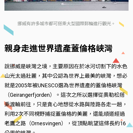
挪威有許多城市都可搭乘大型國際郵輪進行觀光。
親身走進世界遺產蓋倫格峽灣
說挪威是峽灣之境，主要原因在於冰河切割下的水色
山光太過壯麗，其中公認為世界上最美的峽灣，想必
就是2005年被UNESCO選為世界遺產的蓋倫格峽灣
（Geirangerfjorden）。這次之所以選擇從奧勒松搭
乘渡輪前往，只是貪心地想從水路與陸路各走一趟，
利用2次不同視野捕捉蓋倫格的美麗，還能順道經過
老鷹之路（Ornesvingen），從頂點眺望這條長約16
公里的峽灣。