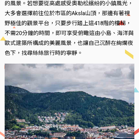
的風景。若想要從高處感受奧勒松繽紛的小鎮風光，
大多會選擇前往位於市區的Aksla山頂，那邊有著視
野極佳的觀景平台，只要步行踏上這418階的樓梯，
不需20分鐘的時間，即可享受俯瞰這由小島、海洋與
歐式建築所構成的美麗風景，也讓自己沉醉在絢爛夜
色下，找尋絲絲旅行時的寧靜。