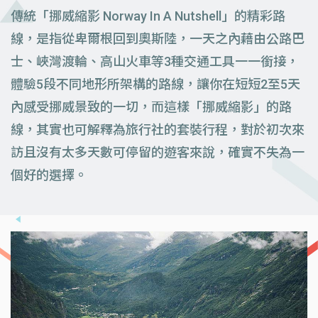
傳統「挪威縮影 Norway In A Nutshell」的精彩路
線，是指從卑爾根回到奧斯陸，一天之內藉由公路巴
士、峽灣渡輪、高山火車等3種交通工具一一銜接，
體驗5段不同地形所架構的路線，讓你在短短2至5天
內感受挪威景致的一切，而這樣「挪威縮影」的路
線，其實也可解釋為旅行社的套裝行程，對於初次來
訪且沒有太多天數可停留的遊客來說，確實不失為一
個好的選擇。