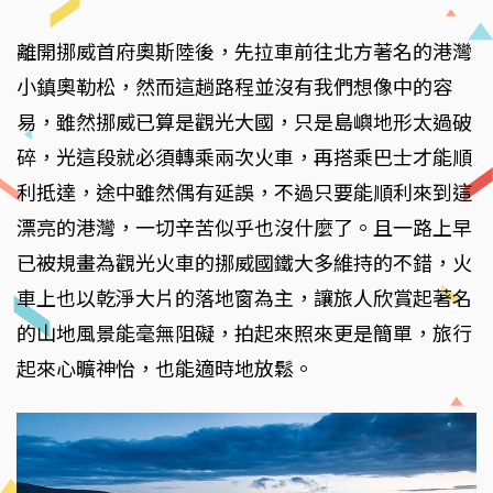
離開挪威首府奧斯陸後，先拉車前往北方著名的港灣
小鎮奧勒松，然而這趟路程並沒有我們想像中的容
易，雖然挪威已算是觀光大國，只是島嶼地形太過破
碎，光這段就必須轉乘兩次火車，再搭乘巴士才能順
利抵達，途中雖然偶有延誤，不過只要能順利來到這
漂亮的港灣，一切辛苦似乎也沒什麼了。且一路上早
已被規畫為觀光火車的挪威國鐵大多維持的不錯，火
車上也以乾淨大片的落地窗為主，讓旅人欣賞起著名
的山地風景能毫無阻礙，拍起來照來更是簡單，旅行
起來心曠神怡，也能適時地放鬆。