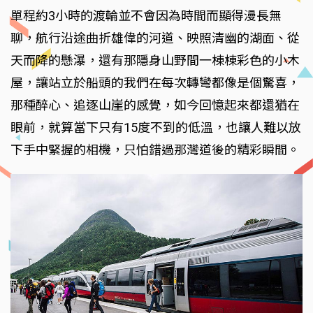
單程約3小時的渡輪並不會因為時間而顯得漫長無
聊，航行沿途曲折雄偉的河道、映照清幽的湖面、從
天而降的懸瀑，還有那隱身山野間一棟棟彩色的小木
屋，讓站立於船頭的我們在每次轉彎都像是個驚喜，
那種醉心、追逐山崖的感覺，如今回憶起來都還猶在
眼前，就算當下只有15度不到的低溫，也讓人難以放
下手中緊握的相機，只怕錯過那灣道後的精彩瞬間。