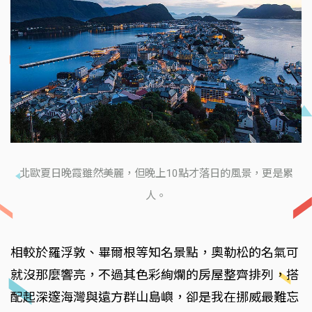
北歐夏日晚霞雖然美麗，但晚上10點才落日的風景，更是累
人。
相較於羅浮敦、畢爾根等知名景點，奧勒松的名氣可
就沒那麼響亮，不過其色彩絢爛的房屋整齊排列，搭
配起深邃海灣與遠方群山島嶼，卻是我在挪威最難忘