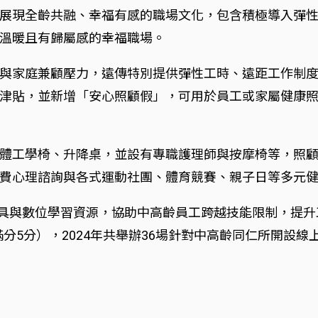
展現全齡共融、幸福有感的職場文化，包含積極導入彈性
溫暖且有歸屬感的幸福職場。
與家庭兼顧壓力，遠傳特別提供彈性工時、遠距工作制
津貼，並新增「安心照顧假」，可用於員工或家屬健康
體工學椅、升降桌，並設有專職護理師與按摩椅等，照顧
費心理諮詢與各式運動社團、體育競賽、親子日等多元
I工具與數位學習資源，協助中高齡員工跨越技能限制，提
分5分），2024年共舉辦36場針對中高齡同仁所開設線上