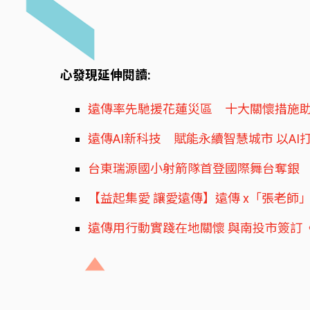
心發現延伸閱讀:
遠傳率先馳援花蓮災區 十大關懷措施
遠傳AI新科技 賦能永續智慧城市 以A
台東瑞源國小射箭隊首登國際舞台奪銀
【益起集愛 讓愛遠傳】遠傳 x「張老師
遠傳用行動實踐在地關懷 與南投市簽訂