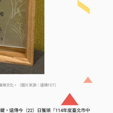
場文化。（圖片來源：遠傳FET）
。遠傳今（22）日獲頒「114年度臺北市中