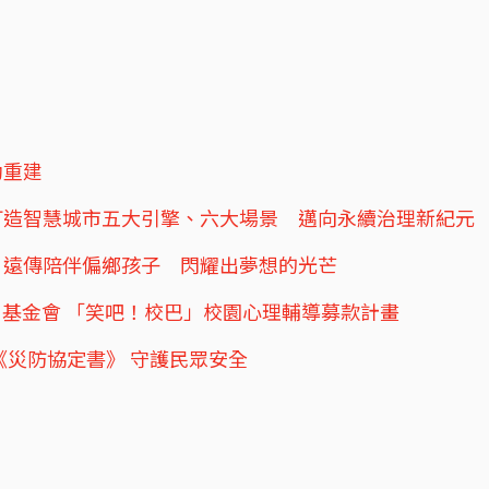
助重建
I打造智慧城市五大引擎、六大場景 邁向永續治理新紀元
 遠傳陪伴偏鄉孩子 閃耀出夢想的光芒
」基金會 「笑吧！校巴」校園心理輔導募款計畫
《災防協定書》 守護民眾安全