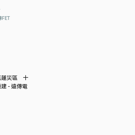
T
FET
花蓮災區 十
 - 遠傳電