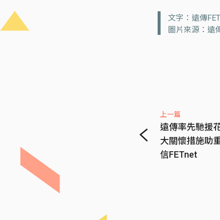
文字：遠傳FE
圖片來源：遠傳
上一篇
遠傳率先馳援
大關懷措施助重建
信FETnet