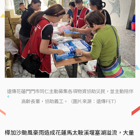
遠傳花蓮門門市同仁主動募集各項物資協助災民，並主動陪伴
高齡長輩，協助義工。（圖片來源：遠傳FET）
樺加沙颱風豪雨造成花蓮馬太鞍溪堰塞湖溢流，大量