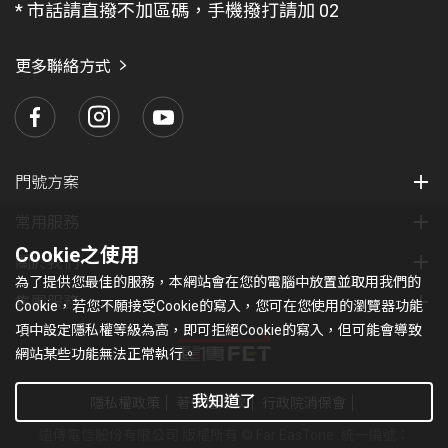
* 市話請直撥不加區碼，手機撥打請加 02
找
愛
瑪
更多聯絡方式
門號方案
常用服務
Cookie之使用
關於我們
為了提供您最佳的服務，本網站會在您的電腦中放置並取用我們的
集團服務
Cookie，若您不願接受Cookie的寫入，您可在您使用的瀏覽器功能
項中設定隱私權等級為高，即可拒絕Cookie的寫入，但可能會導致
網站某些功能無法正常執行。
我知道了
隱私權政策
著作權條款
行政院消保會
遠傳電信股份有限公司 版權所有 © Far EasTone
.統一編號：