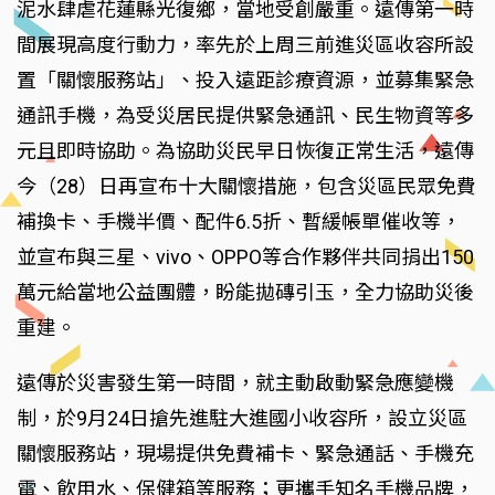
泥水肆虐花蓮縣光復鄉，當地受創嚴重。遠傳第一時
間展現高度行動力，率先於上周三前進災區收容所設
置「關懷服務站」、投入遠距診療資源，並募集緊急
通訊手機，為受災居民提供緊急通訊、民生物資等多
元且即時協助。為協助災民早日恢復正常生活，遠傳
今（28）日再宣布十大關懷措施，包含災區民眾免費
補換卡、手機半價、配件6.5折、暫緩帳單催收等，
並宣布與三星、vivo、OPPO等合作夥伴共同捐出150
萬元給當地公益團體，盼能拋磚引玉，全力協助災後
重建。
遠傳於災害發生第一時間，就主動啟動緊急應變機
制，於9月24日搶先進駐大進國小收容所，設立災區
關懷服務站，現場提供免費補卡、緊急通話、手機充
電、飲用水、保健箱等服務；更攜手知名手機品牌，