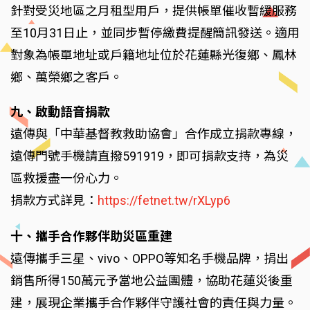
針對受災地區之月租型用戶，提供帳單催收暫緩服務
至10月31日止，並同步暫停繳費提醒簡訊發送。適用
對象為帳單地址或戶籍地址位於花蓮縣光復鄉、鳳林
鄉、萬榮鄉之客戶。
九、啟動語音捐款
遠傳與「中華基督教救助協會」合作成立捐款專線，
遠傳門號手機請直撥591919，即可捐款支持，為災
區救援盡一份心力。
捐款方式詳見：
https://fetnet.tw/rXLyp6
十、攜手合作夥伴助災區重建
遠傳攜手三星、vivo、OPPO等知名手機品牌，捐出
銷售所得150萬元予當地公益團體，協助花蓮災後重
建，展現企業攜手合作夥伴守護社會的責任與力量。