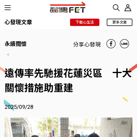
心發現文章
下載心生活
更多文章
永續關懷
分享心發現
遠傳率先馳援花蓮災區 十大
關懷措施助重建
2025/09/28