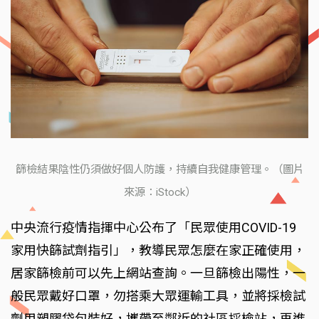
篩檢結果陰性仍須做好個人防護，持續自我健康管理。（圖片
來源：iStock）
中央流行疫情指揮中心公布了「民眾使用COVID-19
家用快篩試劑指引」，教導民眾怎麼在家正確使用，
居家篩檢前可以先上網站查詢。一旦篩檢出陽性，一
般民眾戴好口罩，勿搭乘大眾運輸工具，並將採檢試
劑用塑膠袋包裝好，攜帶至鄰近的社區採檢站，再進