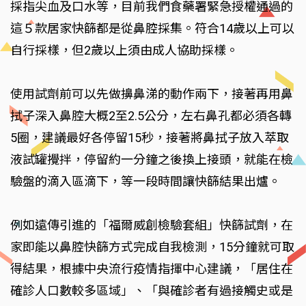
採指尖血及口水等，目前我們食藥署緊急授權通過的
這５款居家快篩都是從鼻腔採集。符合14歲以上可以
自行採樣，但2歲以上須由成人協助採樣。
使用試劑前可以先做擤鼻涕的動作兩下，接著再用鼻
拭子深入鼻腔大概2至2.5公分，左右鼻孔都必須各轉
5圈，建議最好各停留15秒，接著將鼻拭子放入萃取
液試罐攪拌，停留約一分鐘之後換上接頭，就能在檢
驗盤的滴入區滴下，等一段時間讓快篩結果出爐。
例如遠傳引進的「福爾威創檢驗套組」快篩試劑，在
家即能以鼻腔快篩方式完成自我檢測，15分鐘就可取
得結果，根據中央流行疫情指揮中心建議，「居住在
確診人口數較多區域」、「與確診者有過接觸史或是