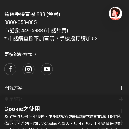
遠傳手機直撥 888 (免費)
0800-058-885
有
問
市話撥 449-5888 (市話計費)
題
* 市話請直撥不加區碼，手機撥打請加 02
找
愛
瑪
更多聯絡方式
門號方案
常用服務
Cookie之使用
關於我們
為了提供您最佳的服務，本網站會在您的電腦中放置並取用我們的
集團服務
Cookie，若您不願接受Cookie的寫入，您可在您使用的瀏覽器功能