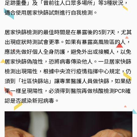
足跡重疊」及「曾前往人口眾多場所」等3種狀況，
適合使用居家快篩試劑進行自我檢測。
居家快篩檢測的最佳時間是在暴露後的5到7天，尤其
出現症狀時測試會更準。如果有暴露高風險區的人，
應該先做好個人全身防護，避免外出或接觸人，以免
居家快篩偽陰性，恐將病毒傳染他人。一旦居家快篩
檢測出現陽性，根據中央流行疫情指揮中心規定，仍
須到「社區快篩站」讓專業醫護人員做快篩，如果結
果一樣呈現陽性，必須得到醫院再做核酸檢測PCR確
認是否感染新冠病毒。