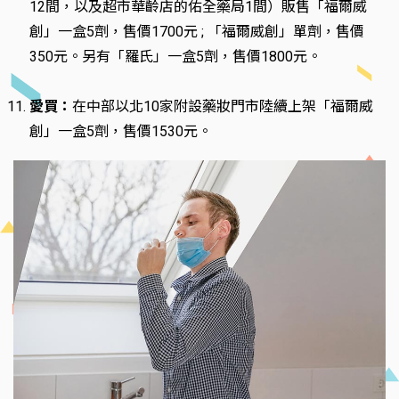
12間，以及超市華齡店的佑全藥局1間）販售「福爾威
創」一盒5劑，售價1700元 ; 「福爾威創」單劑，售價
350元。另有「羅氏」一盒5劑，售價1800元。
愛買：
在中部以北10家附設藥妝門市陸續上架「福爾威
創」一盒5劑，售價1530元。