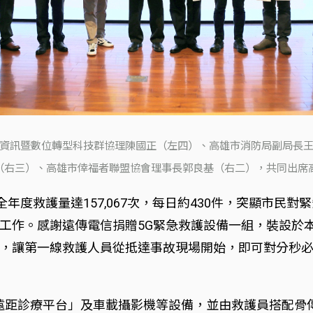
資訊暨數位轉型科技群協理陳國正（左四）、高雄市消防局副局長
右三）、高雄市倖福者聯盟協會理事長郭良基（右二），共同出席高
全年度救護量達157,067次，每日約430件，突顯市民
工作。感謝遠傳電信捐贈5G緊急救護設備一組，裝設於本
，讓第一線救護人員從抵達事故現場開始，即可對分秒
G遠距診療平台」及車載攝影機等設備，並由救護員搭配骨