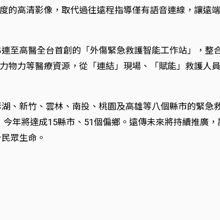
度的高清影像，取代過往遠程指導僅有語音連線，讓遠
串連至高醫全台首創的「外傷緊急救護智能工作站」，整
力物力等醫療資源，從「連結」現場、「賦能」救護人
澎湖、新竹、雲林、南投、桃園及高雄等八個縣市的緊急
鄉，今年將達成15縣市、51個偏鄉。遠傳未來將持續推廣
台民眾生命。