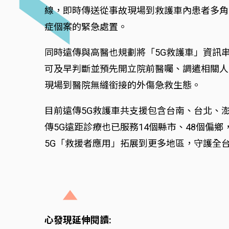
線，即時傳送從事故現場到救護車內患者多角
症個案的緊急處置。
同時遠傳與高醫也規劃將「5G救護車」資訊
可及早判斷並預先開立院前醫囑、調遣相關人
現場到醫院無縫銜接的外傷急救生態。
目前遠傳5G救護車共支援包含台南、台北、
傳5G遠距診療也已服務14個縣市、48個偏
5G「救援者應用」拓展到更多地區，守護全
心發現延伸閱讀: