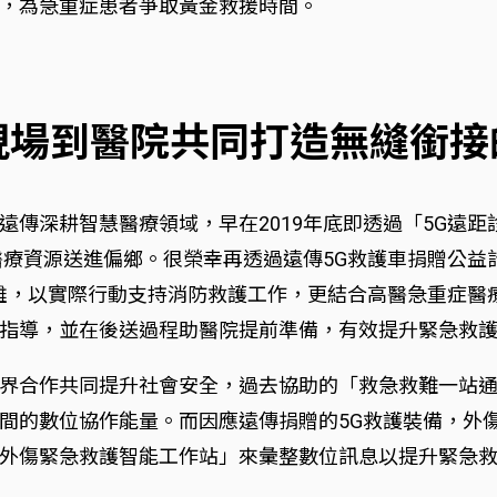
，為急重症患者爭取黃金救援時間。
現場到醫院共同打造無縫銜接
遠傳深耕智慧醫療領域，早在2019年底即透過「5G遠
醫療資源送進偏鄉。很榮幸再透過遠傳5G救護車捐贈公益
高雄，以實際行動支持消防救護工作，更結合高醫急重症醫
指導，並在後送過程助醫院提前準備，有效提升緊急救
界合作共同提升社會安全，過去協助的「救急救難一站
間的數位協作能量。而因應遠傳捐贈的5G救護裝備，外
外傷緊急救護智能工作站」來彙整數位訊息以提升緊急