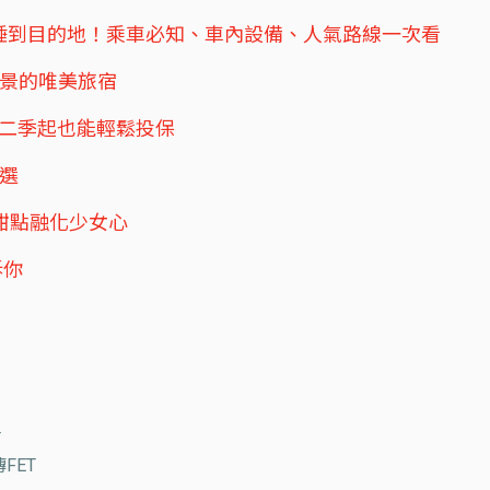
睡到目的地！乘車必知、車內設備、人氣路線一次看
絕景的唯美旅宿
第二季起也能輕鬆投保
5選
、甜點融化少女心
訴你
T
FET