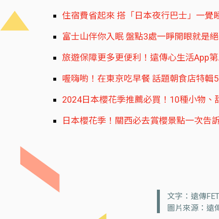
住宿費省起來 搭「日本夜行巴士」一覺
富士山伴你入眠 盤點3處一睜開眼就是
旅遊保障更多更便利！遠傳心生活App
喔嗨喲！在東京吃早餐 話題朝食店特輯
2024日本櫻花季推薦必買！10種小物
日本櫻花季！關西必去賞櫻景點一次告
文字：遠傳FE
圖片來源：遠傳