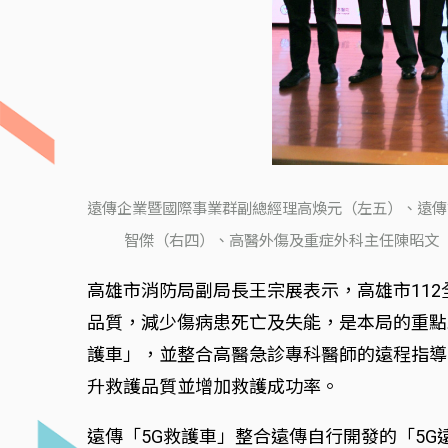
遠傳企業暨國際事業群副總經理高煥元（左五）、遠傳
智傑（右四）、高醫外傷及重症外科主任陳昭文（
高雄市消防局副局長王宗展表示，高雄市112
品質，減少傷病患死亡及失能，是本局的重點
護車」，並整合高醫急診專科醫師的遠程指導
升救護品質並增加救護成功率。
遠傳「5G救護車」整合遠傳自行開發的「5