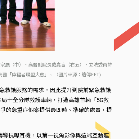
王宗展（中）、高醫副院長戴嘉言（右五）、立法委員許
醫「倖福者聯盟大會」。（圖片來源：遠傳FET)
對緊急救護服務的需求，因此提升到院前緊急救護
局十全分隊救護車輛，打造高雄首輛「5G救
必爭的急重症個案提供最即時、準確的處置，提
傳導抗噪耳機，以第一視角影像與遠端互動連