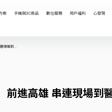
現場到...
」前進高雄 串連現場到