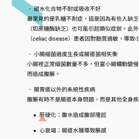
． 碳水化合物不耐或吸收不好
最常見的是乳糖不耐症，這是因為有些人缺乏
（如蔗糖酶缺乏）也可能引起類似症狀。此外
（celiac disease）患者因對麩質過
． 小腸細菌過度生長或腸道菌相失衡
小腸裡正常細菌數量不多，但當小腸蠕動變慢
而造成腹脹。
． 腸胃道以外的系統性疾病
腹脹有時不是腸道本身問題，而是其他全身疾
肝硬化：腹水造成腹部隆起
心衰竭：腸道水腫導致脹感