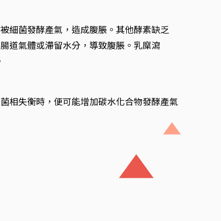
腸被細菌發酵產氣，造成腹脹。其他酵素缺乏
加腸道氣體或滯留水分，導致腹脹。乳糜瀉
。
或菌相失衡時，便可能增加碳水化合物發酵產氣