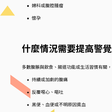
婦科或腹腔腫瘤
懷孕
什麼情況需要提高警覺
多數腹脹與飲食、腸道功能或生活習慣有關，
持續或加劇的腹痛
反覆噁心、嘔吐
黑便、血便或不明原因貧血