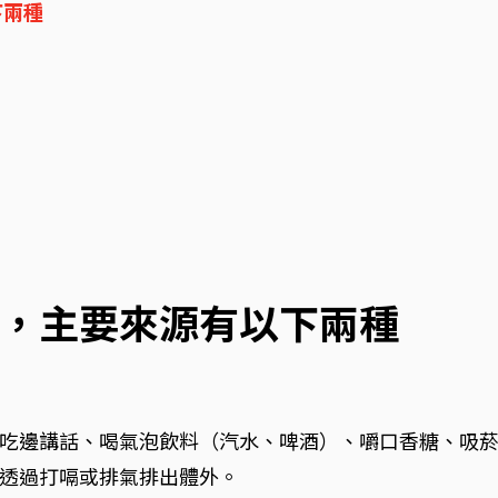
下兩種
，主要來源有以下兩種
吃邊講話、喝氣泡飲料（汽水、啤酒）、嚼口香糖、吸
透過打嗝或排氣排出體外。