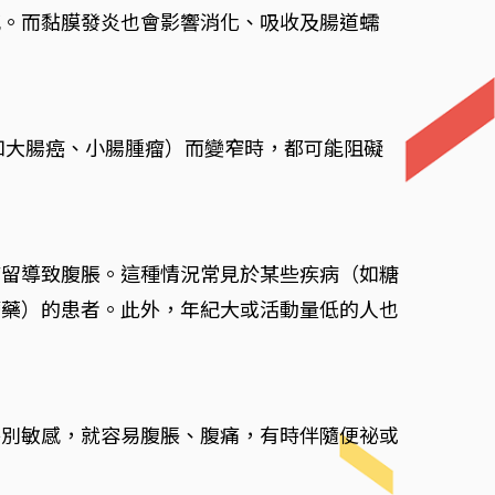
感。而黏膜發炎也會影響消化、吸收及腸道蠕
瘤（如大腸癌、小腸腫瘤）而變窄時，都可能阻礙
滯留導致腹脹。這種情況常見於某些疾病（如糖
鬱藥）的患者。此外，年紀大或活動量低的人也
特別敏感，就容易腹脹、腹痛，有時伴隨便祕或