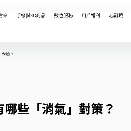
」對策？
有哪些「消氣」對策？