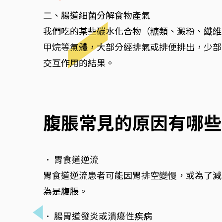
二、腸道細菌分解食物產氣
我們吃的某些碳水化合物（糖類、澱粉、纖維
甲烷等氣體，大部分經排氣或排便排出，少部
交互作用的結果。
腹脹常見的原因有哪些
． 胃食道逆流
胃食道逆流患者可能因胃排空變慢，或為了減
為是腹脹。
． 腸胃道發炎或潰瘍性疾病