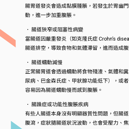
腸胃道發炎會造成黏膜腫脹，若發生於胃幽門
動，進一步加重腹脹。
． 腸道狹窄或阻塞性病變
當腸道因嚴重發炎（如克隆氏症 Crohn’s
腸道排空，導致食物和氣體滯留，進而造成腹
． 腸道蠕動減慢
正常腸胃道會透過蠕動將食物殘渣、氣體和糞
尿病、巴金森氏症、甲狀腺功能低下），或者
容易因為腸道蠕動慢而感到腹脹。
． 腸躁症或功能性腹脹疾病
有些人腸道本身沒有明顯器質性問題，但腸道
腹瀉，症狀隨腸道狀況波動，也會受壓力、焦