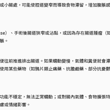
或小腸處，可能使腔道變窄而導致食物滯留，增加腹脹
 disease）、手術後腸道狹窄或沾黏，或因為存在腸道腫
脹。
便往前推進排出腸道。如果蠕動變慢，氣體和糞便就會
使用某些藥物（如鴉片類止痛藥、抗膽鹼藥、部分抗憂
功能不穩定，無法正常蠕動；或對腸內氣體、食物擴張
慮或情緒影響。