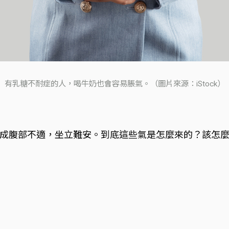
有乳糖不耐症的人，喝牛奶也會容易脹氣。（圖片來源：iStock）
成腹部不適，坐立難安。到底這些氣是怎麼來的？該怎