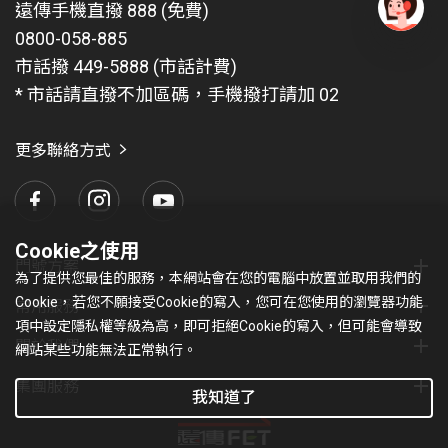
遠傳手機直撥 888 (免費)
0800-058-885
有
問
市話撥 449-5888 (市話計費)
題
* 市話請直撥不加區碼，手機撥打請加 02
找
愛
瑪
更多聯絡方式
Cookie之使用
門號方案
為了提供您最佳的服務，本網站會在您的電腦中放置並取用我們的
Cookie，若您不願接受Cookie的寫入，您可在您使用的瀏覽器功能
常用服務
項中設定隱私權等級為高，即可拒絕Cookie的寫入，但可能會導致
關於我們
網站某些功能無法正常執行。
集團服務
我知道了