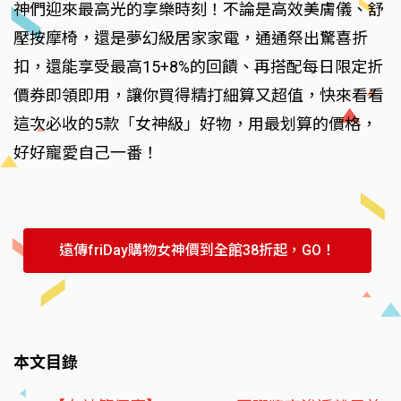
神們迎來最高光的享樂時刻！不論是高效美膚儀、舒
壓按摩椅，還是夢幻級居家家電，通通祭出驚喜折
扣，還能享受最高15+8%的回饋、再搭配每日限定折
價券即領即用，讓你買得精打細算又超值，快來看看
這次必收的5款「女神級」好物，用最划算的價格，
好好寵愛自己一番！
遠傳friDay購物女神價到全館38折起，GO！
本文目錄