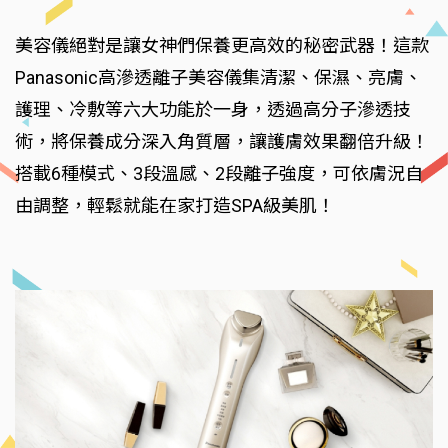
美容儀絕對是讓女神們保養更高效的秘密武器！這款
Panasonic高滲透離子美容儀集清潔、保濕、亮膚、
護理、冷敷等六大功能於一身，透過高分子滲透技
術，將保養成分深入角質層，讓護膚效果翻倍升級！
搭載6種模式、3段溫感、2段離子強度，可依膚況自
由調整，輕鬆就能在家打造SPA級美肌！