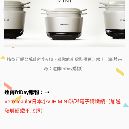
造型可愛又萬能的小V鍋，讓你的廚房裝備再升級！（圖片來
源：遠傳friDay購物）
遠傳friDay購物：→
Vermicaular日本小V IH MINI琺瑯電子鑄鐵鍋（加送
琺瑯鑄鐵平底鍋）