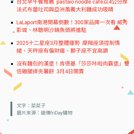
台北早午餐推薦 pastaio noodle café以4公分厚
法式布蕾吐司與亞洲風義大利麵成功吸晴
LaLaport南港開幕倒數！300家品牌一次看 威秀
影城、林聰明沙鍋魚頭將進駐
2025十二星座3月整體運勢 摩羯座須控制情
緒、天秤座有偏財運、獅子座不宜高調
沒有麵包的漢堡！肯德基「莎莎咔啦肉霸堡」雙
倍雞腿排夾薯餅 3月4日開賣
文字：菜菜子
圖片來源：遠傳friDay購物