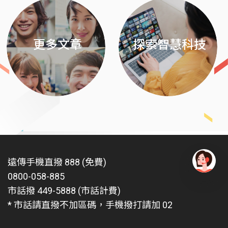
更多文章
探索智慧科技
遠傳手機直撥 888 (免費)
0800-058-885
有
問
市話撥 449-5888 (市話計費)
題
* 市話請直撥不加區碼，手機撥打請加 02
找
愛