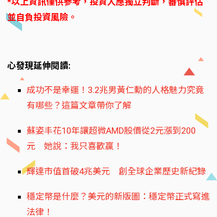
*以上資訊僅供參考，投資人應獨立判斷，審慎評估
並自負投資風險。
心發現延伸閱讀:
成功不是幸運！3.2兆男黃仁勳的人格魅力究竟
有哪些？這篇文章帶你了解
蘇姿丰花10年讓超微AMD股價從2元漲到200
元 她說：我只喜歡贏！
輝達市值首破4兆美元 創全球企業歷史新紀錄
穩定幣是什麼？美元的新版圖：穩定幣正式寫進
法律！