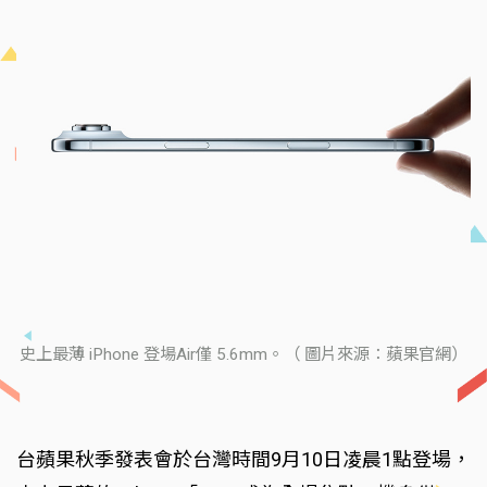
史上最薄 iPhone 登場Air僅 5.6mm。（ 圖片來源：蘋果官網）
台蘋果秋季發表會於台灣時間9月10日凌晨1點登場，