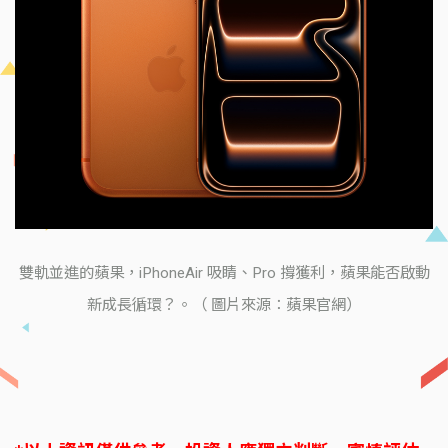
雙軌並進的蘋果，iPhoneAir 吸睛、Pro 撐獲利，蘋果能否啟動
新成長循環？。（ 圖片來源：蘋果官網）