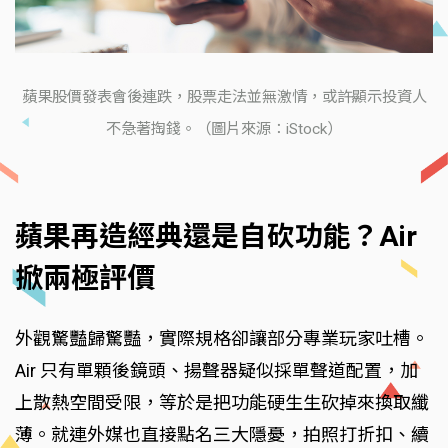
蘋果股價發表會後連跌，股票走法並無激情，或許顯示投資人
不急著掏錢。（圖片來源：iStock）
蘋果再造經典還是自砍功能？Air
掀兩極評價
外觀驚豔歸驚豔，實際規格卻讓部分專業玩家吐槽。
Air 只有單顆後鏡頭、揚聲器疑似採單聲道配置，加
上散熱空間受限，等於是把功能硬生生砍掉來換取纖
薄。就連外媒也直接點名三大隱憂，拍照打折扣、續