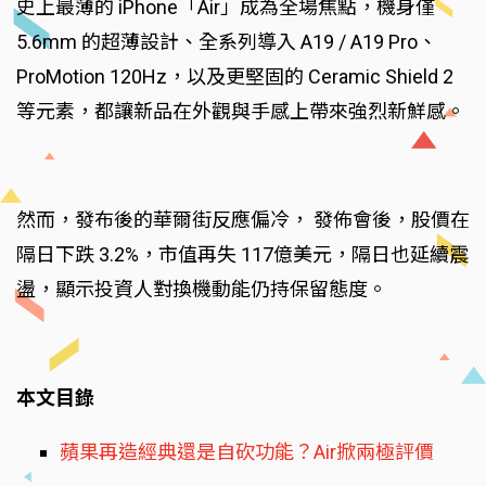
史上最薄的 iPhone「Air」成為全場焦點，機身僅
5.6mm 的超薄設計、全系列導入 A19 / A19 Pro、
ProMotion 120Hz，以及更堅固的 Ceramic Shield 2
等元素，都讓新品在外觀與手感上帶來強烈新鮮感。
然而，發布後的華爾街反應偏冷， 發佈會後，股價在
隔日下跌 3.2%，市值再失 117億美元，隔日也延續震
盪，顯示投資人對換機動能仍持保留態度。
本文目錄
蘋果再造經典還是自砍功能？Air掀兩極評價