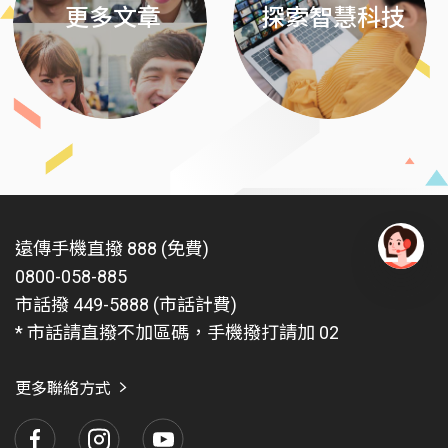
更多文章
探索智慧科技
遠傳手機直撥 888 (免費)
0800-058-885
有
問
市話撥 449-5888 (市話計費)
題
* 市話請直撥不加區碼，手機撥打請加 02
找
愛
瑪
更多聯絡方式