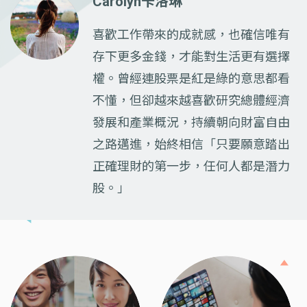
Carolyn卡洛琳
喜歡工作帶來的成就感，也確信唯有
存下更多金錢，才能對生活更有選擇
權。曾經連股票是紅是綠的意思都看
不懂，但卻越來越喜歡研究總體經濟
發展和產業概況，持續朝向財富自由
之路邁進，始終相信「只要願意踏出
正確理財的第一步，任何人都是潛力
股。」
Previous
Next