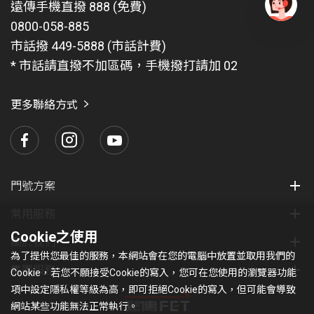
遠傳手機直撥 888 (免費)
0800-058-885
有
問
市話撥 449-5888 (市話計費)
題
* 市話請直撥不加區碼，手機撥打請加 02
找
愛
瑪
更多聯絡方式
門號方案
常用服務
Cookie之使用
關於我們
為了提供您最佳的服務，本網站會在您的電腦中放置並取用我們的
集團服務
Cookie，若您不願接受Cookie的寫入，您可在您使用的瀏覽器功能
項中設定隱私權等級為高，即可拒絕Cookie的寫入，但可能會導致
網站某些功能無法正常執行。