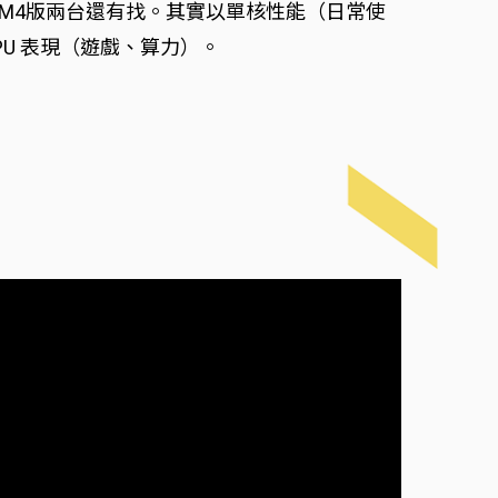
台，抵得上M4版兩台還有找。其實以單核性能（日常使
PU 表現（遊戲、算力）。