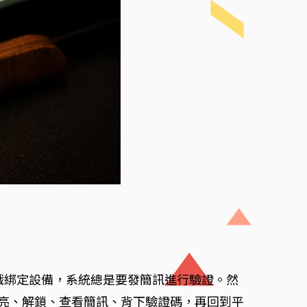
、想玩遊戲綁定設備，系統總是要發簡訊進行驗證。然
機，點亮、解鎖、查看簡訊、背下驗證碼，再回到平