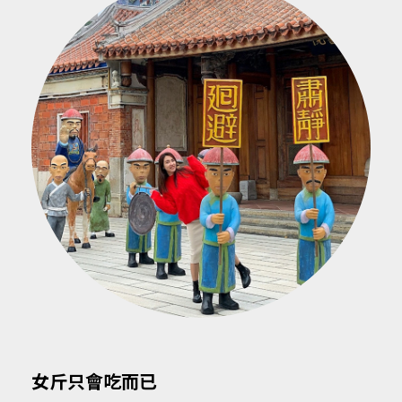
女斤只會吃而已