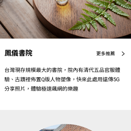
鳳儀書院
更多推薦
台灣現存規模最大的書院，院內有清代五品官服體
驗、古蹟裡佈置Q版人物塑像，快來此處用遠傳5G
分享照片，體驗極速飆網的樂趣