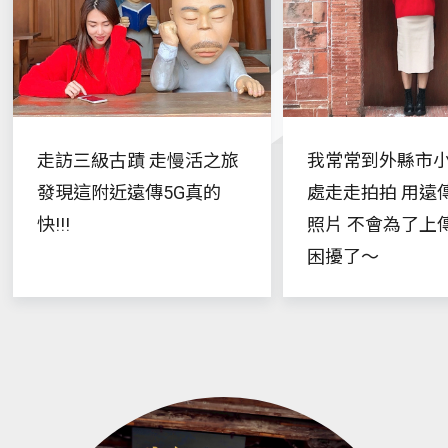
走訪三級古蹟 走慢活之旅
我常常到外縣市小
發現這附近遠傳5G真的
處走走拍拍 用遠
快!!!
照片 不會為了上
困擾了～