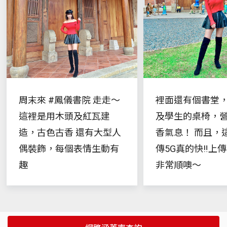
周末來 #鳳儀書院 走走～
裡面還有個書堂
這裡是用木頭及紅瓦建
及學生的桌椅，
造，古色古香 還有大型人
香氣息！ 而且，
偶裝飾，每個表情生動有
傳5G真的快‼️上
趣
非常順噢～