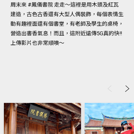
周末來 #鳳儀書院 走走～這裡是用木頭及紅瓦
建造，古色古香還有大型人偶裝飾，每個表情生
動有趣裡面還有個書堂，有老師及學生的桌椅，
營造出書香氣息！而且，這附近遠傳5G真的快‼️
上傳影片也非常順噢～
Previous
Next