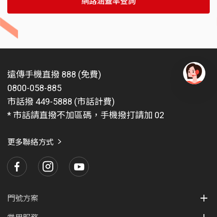
網路涵蓋率查詢
遠傳手機直撥 888 (免費)
0800-058-885
有
問
市話撥 449-5888 (市話計費)
題
* 市話請直撥不加區碼，手機撥打請加 02
找
愛
瑪
更多聯絡方式
門號方案