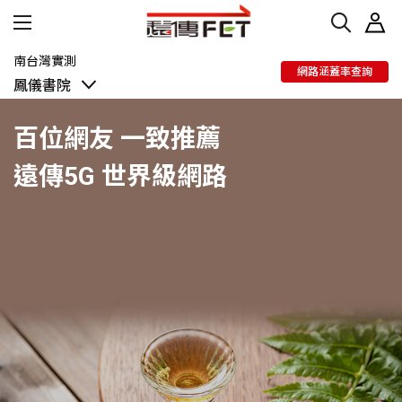
南台灣實測
網路涵蓋率查詢
鳳儀書院
鳳儀書院
百位網友 一致推薦
遠傳5G 世界級網路
5G用戶真實推薦