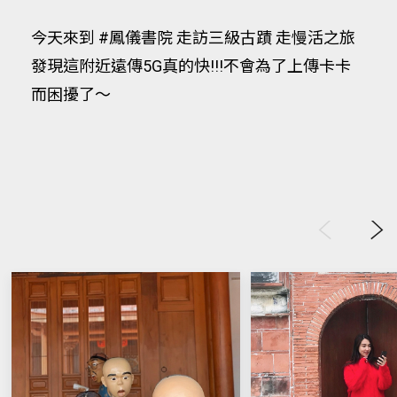
今天來到 #鳳儀書院 走訪三級古蹟 走慢活之旅
發現這附近遠傳5G真的快!!!不會為了上傳卡卡
而困擾了～
Previous
Next