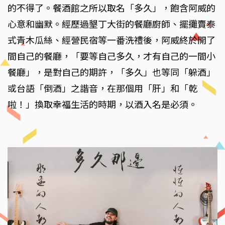
的不得了。餐酒館之所以取名「多久」，飽含阿威的
心意和幽默。經歷過墾丁大街的餐廳廚師、擺攤賣泰
式青木瓜絲、經營民宿等一番洗禮後，阿威終於開了
間自己的餐廳，「要等自己多久，才有自己的一間小
餐廳」，是對自己的期許，「多久」也等同「躲酒」
或台語「倒酒」之諧音，在那個用「肝」和「乾
啦！」換取幸福生活的時期，以酒入名是必須。