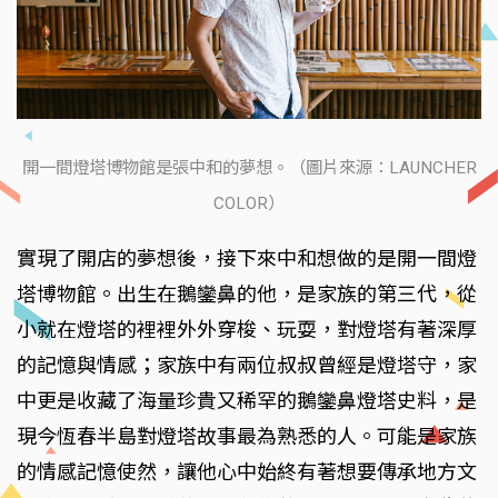
開一間燈塔博物館是張中和的夢想。（圖片來源：LAUNCHER
COLOR）
實現了開店的夢想後，接下來中和想做的是開一間燈
塔博物館。出生在鵝鑾鼻的他，是家族的第三代，從
小就在燈塔的裡裡外外穿梭、玩耍，對燈塔有著深厚
的記憶與情感；家族中有兩位叔叔曾經是燈塔守，家
中更是收藏了海量珍貴又稀罕的鵝鑾鼻燈塔史料，是
現今恆春半島對燈塔故事最為熟悉的人。可能是家族
的情感記憶使然，讓他心中始終有著想要傳承地方文