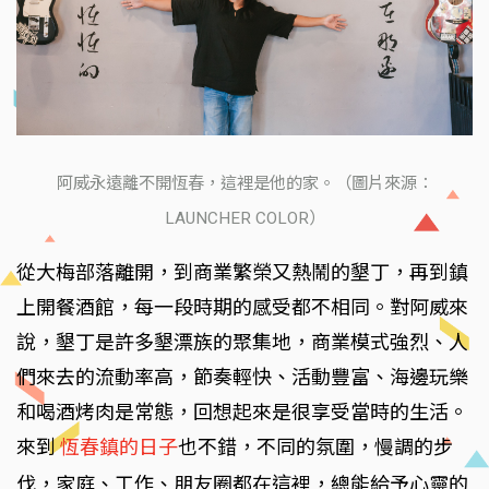
阿威永遠離不開恆春，這裡是他的家。（圖片來源：
LAUNCHER COLOR）
從大梅部落離開，到商業繁榮又熱鬧的墾丁，再到鎮
上開餐酒館，每一段時期的感受都不相同。對阿威來
說，墾丁是許多墾漂族的聚集地，商業模式強烈、人
們來去的流動率高，節奏輕快、活動豐富、海邊玩樂
和喝酒烤肉是常態，回想起來是很享受當時的生活。
來到
恆春鎮的日子
也不錯，不同的氛圍，慢調的步
伐，家庭、工作、朋友圈都在這裡，總能給予心靈的