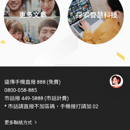
更多文章
探索智慧科技
遠傳手機直撥 888 (免費)
0800-058-885
有
問
市話撥 449-5888 (市話計費)
題
* 市話請直撥不加區碼，手機撥打請加 02
找
愛
瑪
更多聯絡方式