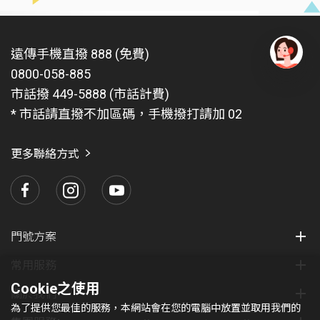
遠傳手機直撥 888 (免費)
0800-058-885
有
問
市話撥 449-5888 (市話計費)
題
* 市話請直撥不加區碼，手機撥打請加 02
找
愛
瑪
更多聯絡方式
門號方案
常用服務
Cookie之使用
關於我們
為了提供您最佳的服務，本網站會在您的電腦中放置並取用我們的