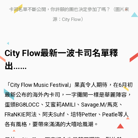
卡司名單不斷公開，你許願的團也決定參加了嗎？（圖片來
源：City Flow）
City Flow最新一波卡司名單釋
出……
「City Flow Music Festival」果真令人期待，在6月初
最新公布的海外內卡司，一字攤開一樣是華麗陣容，
蛋頭BG8LOCC、艾蜜莉AMILI、Savage.M/馬克、
FRaNKIE阿法、阿夫Suhf、培特Petter、Peatle等人
各有風格，要帶來滿滿的大嘻哈風潮。