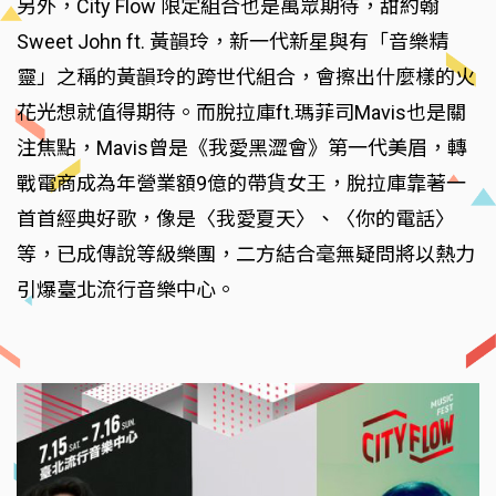
另外，City Flow 限定組合也是萬眾期待，甜約翰
Sweet John ft. 黃韻玲，新一代新星與有「音樂精
靈」之稱的黃韻玲的跨世代組合，會擦出什麼樣的火
花光想就值得期待。而脫拉庫ft.瑪菲司Mavis也是關
注焦點，Mavis曾是《我愛黑澀會》第一代美眉，轉
戰電商成為年營業額9億的帶貨女王，脫拉庫靠著一
首首經典好歌，像是〈我愛夏天〉、〈你的電話〉
等，已成傳說等級樂團，二方結合毫無疑問將以熱力
引爆臺北流行音樂中心。