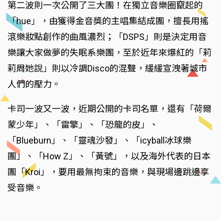
第二波則一次公開了三大團！在獨立音樂圈竄起的
「hue」，由獲得金音獎的主唱集結成團，擅長用搖
滾樂妝點創作的曲風濃烈；「DSPS」則是決定用音
樂讓大家做夢的失眠系樂團，至於近年來爆紅的「莉
莉周她說」則以冷調Disco的混聲，緩緩宣洩著城市
人們的壓力。
卡司一波又一波，近期公開的卡司名單，還有「荷爾
蒙少年」、「雷擎」、「恐龍的皮」、
「Blueburn」、「靈魂沙發」、「icyball冰球樂
團」、「How Z」、「黃號」，以及海外代表的日本
團「Kroi」，要用最無拘束的音樂，與現場邊跳邊享
受音樂。