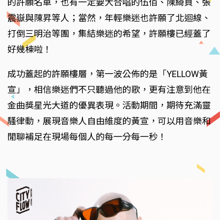
的許願名單，也有一定要大合唱的伍佰、陳綺貞、張
震嶽與陳昇等人；當然，年輕樂迷也許願了北迴線、
打倒三明治等團，集結樂迷的希望，許願樓已經蓋了
好幾棟啦！
成功蓋起的許願樓層，第一波公佈的是「YELLOW黃
宣」，相信樂迷們不只聽過他的歌，更有注意到他在
金曲獎星光大道的優異表現。活動期間，期待充滿靈
騷律動，展現音樂人自由維度的黃宣，可以用音樂和
閒聊補足在現場每個人的每一分每一秒！