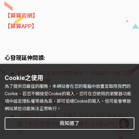
【算算官網】
【算算APP】
心發現延伸閱讀:
想提升工作效率趕快跟著做！5個高效小技巧與
Cookie之使用
必備神器推薦
為了提供您最佳的服務，本網站會在您的電腦中放置並取用我們的
擁抱生活小確幸！遠傳超級會員日 一週七天每
Cookie，若您不願接受Cookie的寫入，您可在您使用的瀏覽器功能
項中設定隱私權等級為高，即可拒絕Cookie的寫入，但可能會導致
天都有好康優惠等著你
網站某些功能無法正常執行。
【關於法式吐司二三事】法式吐司不是來自法
我知道了
國？名店食譜大公開，再推台北4家必吃法式吐
司
有