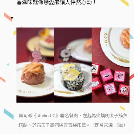
香滋味就像戀愛般讓人怦然心動！
壽司郎《studio UG》聯名餐點，左起為炙燒明太子鮪魚
萩餅、芝麻玉子壽司捲與盲袋印章。（圖片來源：Sid）