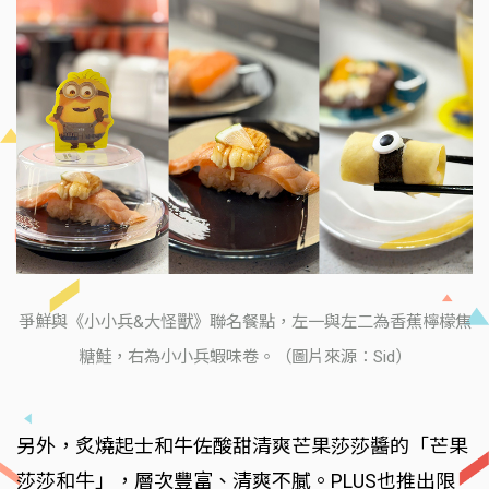
爭鮮與《小小兵&大怪獸》聯名餐點，左一與左二為香蕉檸檬焦
糖鮭，右為小小兵蝦味卷。（圖片來源：Sid）
另外，炙燒起士和牛佐酸甜清爽芒果莎莎醬的「芒果
莎莎和牛」，層次豐富、清爽不膩。PLUS也推出限