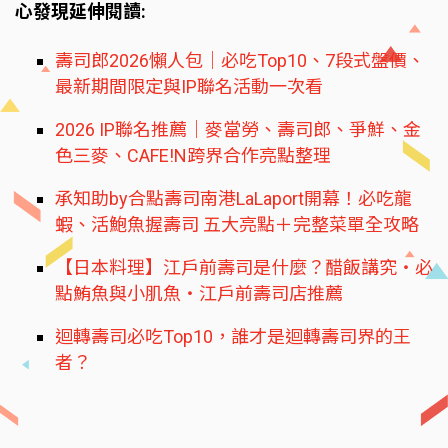
心發現延伸閱讀:
壽司郎2026懶人包｜必吃Top10、7段式盤價、
最新期間限定與IP聯名活動一次看
2026 IP聯名推薦｜麥當勞、壽司郎、爭鮮、金
色三麥、CAFE!N跨界合作亮點整理
承知助by合點壽司南港LaLaport開幕！必吃龍
蝦、活鮑魚握壽司 五大亮點＋完整菜單全攻略
【日本料理】江戶前壽司是什麼？醋飯講究‧必
點鮪魚與小肌魚‧江戶前壽司店推薦
迴轉壽司必吃Top10，誰才是迴轉壽司界的王
者？