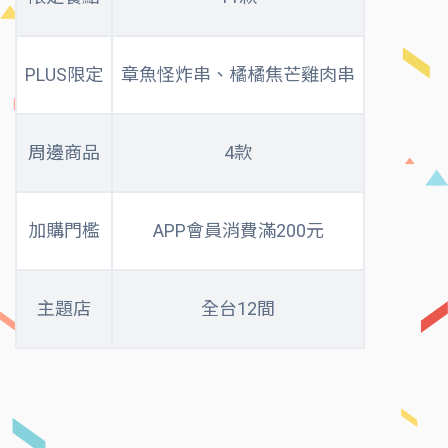
PLUS限定
章魚怪炸串、橘橘焦芒雞肉串
周邊商品
4款
加購門檻
APP會員消費滿200元
主題店
全台12間