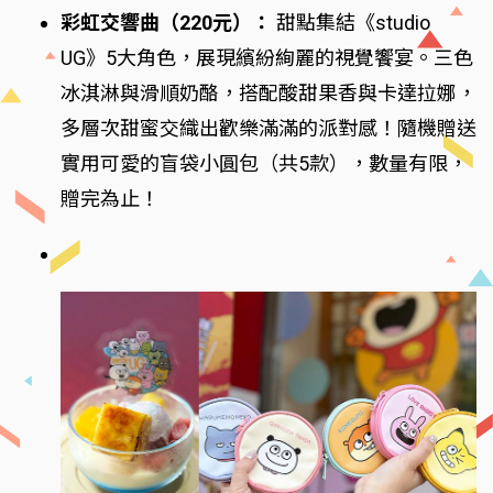
彩虹交響曲（220元）：
甜點集結《studio
UG》5大角色，展現繽紛絢麗的視覺饗宴。三色
冰淇淋與滑順奶酪，搭配酸甜果香與卡達拉娜，
多層次甜蜜交織出歡樂滿滿的派對感！隨機贈送
實用可愛的盲袋小圓包（共5款），數量有限，
贈完為止！