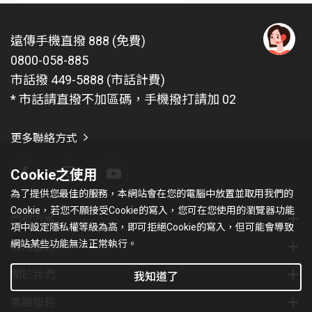
遠傳手機直撥 888 (免費)
0800-058-885
有
問
市話撥 449-5888 (市話計費)
題
* 市話請直撥不加區碼，手機撥打請加 02
找
愛
瑪
更多聯絡方式
Cookie之使用
為了提供您最佳的服務，本網站會在您的電腦中放置並取用我們的
Cookie，若您不願接受Cookie的寫入，您可在您使用的瀏覽器功能
門號方案
項中設定隱私權等級為高，即可拒絕Cookie的寫入，但可能會導致
網站某些功能無法正常執行。
常用服務
關於我們
我知道了
集團服務