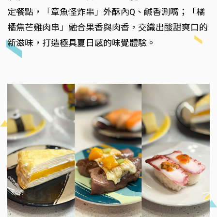
定餐點，「章魚怪炸串」外酥內Q、鹹香涮嘴；「橘
橘焦芒雞肉串」融合果香與肉香，交織出酸甜爽口的
新滋味，打造極具夏日感的味覺體驗。