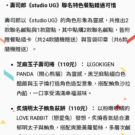
‧壽司郎《studio UG》聯名特色餐點錯過可惜
壽司郎以《studio UG》的角色形象為靈感，共推出2
款聯名鹹點與1款甜點，其中點購2款聯名鹹點，皆附
贈餐點插卡（共24款隨機贈送）與盲袋印章（共6款
隨機贈送）。
芝麻玉子壽司捲（110元）：
以GOKIGEN
PANDA（開心熊貓）為靈感，黑芝麻點綴白色
醋飯與玉子燒打造角色造型意象，搭配鮪魚沙拉
內餡，一口享受滿滿幸福滋味。
炙燒明太子鮪魚萩餅（110元）：
以粉嫩吸睛的
LOVE RABBIT（戀愛兔）發想，炙燒香氣結合濃
郁明太子與鮪魚，搭配爽脆黃蘿蔔絲，多層次鹹