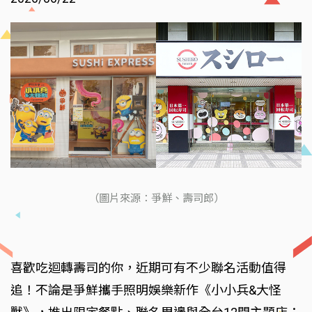
（圖片來源：爭鮮、壽司郎）
喜歡吃迴轉壽司的你，近期可有不少聯名活動值得
追！不論是爭鮮攜手照明娛樂新作《小小兵&大怪