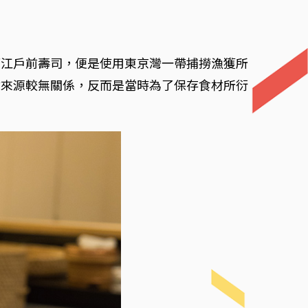
而江戶前壽司，便是使用東京灣一帶捕撈漁獲所
材來源較無關係，反而是當時為了保存食材所衍