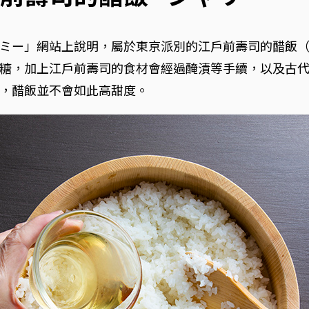
ミー」網站上說明，屬於東京派別的江戶前壽司的醋飯
糖，加上江戶前壽司的食材會經過醃漬等手續，以及古
，醋飯並不會如此高甜度。