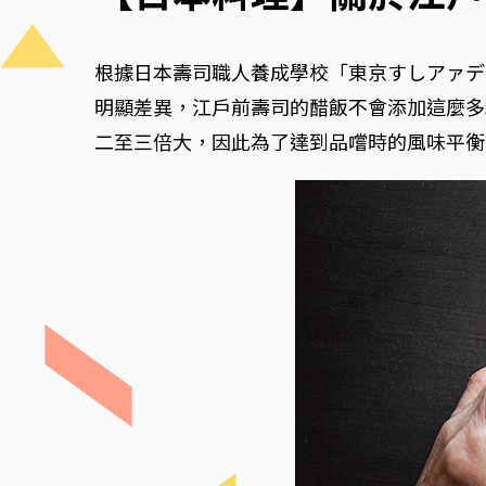
根據日本壽司職人養成學校「東京すしアァデ
明顯差異，江戶前壽司的醋飯不會添加這麼多
二至三倍大，因此為了達到品嚐時的風味平衡