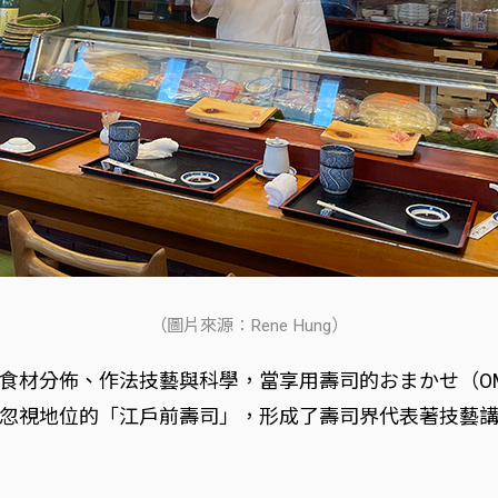
（圖片來源：Rene Hung）
食材分佈、作法技藝與科學，當享用壽司的おまかせ（OM
忽視地位的「江戶前壽司」，形成了壽司界代表著技藝