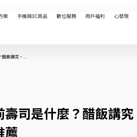
飯講究‧...
前壽司是什麼？醋飯講究
推薦