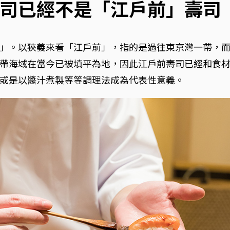
司已經不是「江戶前」壽司
」。以狹義來看「江戶前」，指的是過往東京灣一帶，
帶海域在當今已被填平為地，因此江戶前壽司已經和食
或是以醬汁煮製等等調理法成為代表性意義。