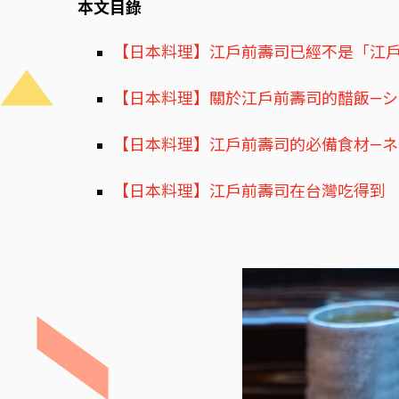
本文目錄
【日本料理】江戶前壽司已經不是「江
【日本料理】關於江戶前壽司的醋飯—シ
【日本料理】江戶前壽司的必備食材—ネ
【日本料理】江戶前壽司在台灣吃得到