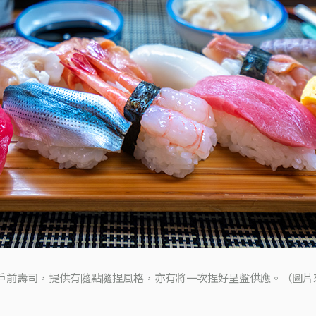
戶前壽司，提供有隨點隨捏風格，亦有將一次捏好呈盤供應。（圖片來源：