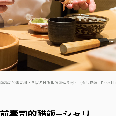
前壽司的壽司料，會以各種調理法處理食材。（圖片來源：Rene Hu
前壽司的醋飯—シャリ