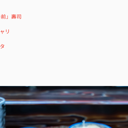
戶前」壽司
ャリ
タ