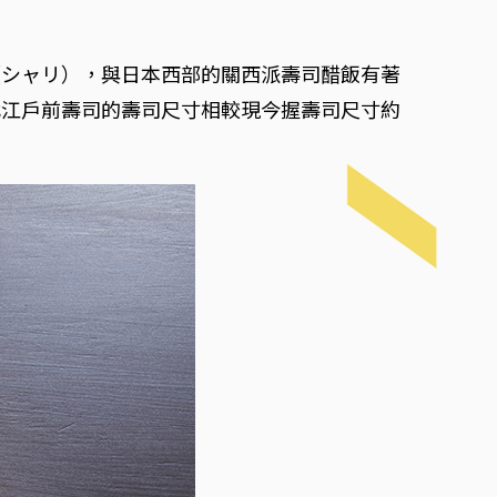
（シャリ），與日本西部的關西派壽司醋飯有著
代江戶前壽司的壽司尺寸相較現今握壽司尺寸約