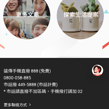
更多文章
探索生活提案
遠傳手機直撥 888 (免費)
0800-058-885
有
問
市話撥 449-5888 (市話計費)
題
* 市話請直撥不加區碼，手機撥打請加 02
找
愛
瑪
更多聯絡方式