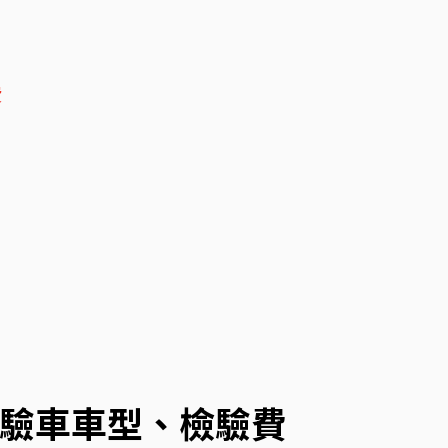
費
驗車車型、檢驗費