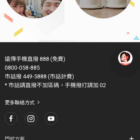
遠傳手機直撥 888 (免費)
0800-058-885
有
問
市話撥 449-5888 (市話計費)
題
* 市話請直撥不加區碼，手機撥打請加 02
找
愛
瑪
更多聯絡方式
門號方案