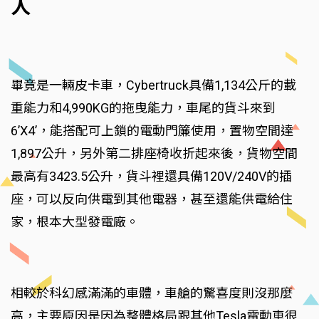
人
畢竟是一輛皮卡車，Cybertruck具備1,134公斤的載
重能力和4,990KG的拖曳能力，車尾的貨斗來到
6’X4’，能搭配可上鎖的電動門簾使用，置物空間達
1,897公升，另外第二排座椅收折起來後，貨物空間
最高有3423.5公升，貨斗裡還具備120V/240V的插
座，可以反向供電到其他電器，甚至還能供電給住
家，根本大型發電廠。
相較於科幻感滿滿的車體，車艙的驚喜度則沒那麼
高，主要原因是因為整體格局跟其他Tesla電動車很