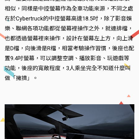
相似，同樣是中控螢幕作為全車功能來源，不同之處
在於Cybertruck的中控螢幕高達18.5吋，除了影音娛
樂、聯網各項功能都從螢幕裡操作之外，就連排檔，
也都透過螢幕裡來操作，設計在螢幕左上方，向上滑
是D檔，向後滑是R檔，相當考驗操作習慣，後座也配
置9.4吋螢幕，可以調整空調、播放影音、玩遊戲等
功能，後座的寬敞程度，3人乘坐完全不知道什麼叫
做「擁擠」。