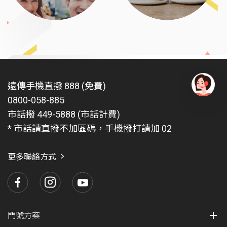
遠傳手機直撥 888 (免費)
0800-058-885
有
問
市話撥 449-5888 (市話計費)
題
* 市話請直撥不加區碼，手機撥打請加 02
找
愛
瑪
更多聯絡方式
門號方案