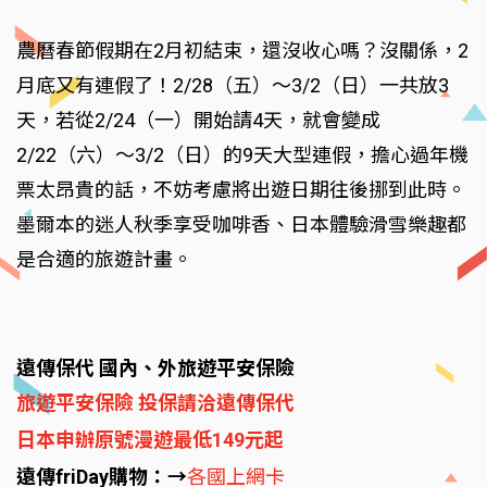
農曆春節假期在2月初結束，還沒收心嗎？沒關係，2
月底又有連假了！2/28（五）～3/2（日）一共放3
天，若從2/24（一）開始請4天，就會變成
2/22（六）～3/2（日）的9天大型連假，擔心過年機
票太昂貴的話，不妨考慮將出遊日期往後挪到此時。
墨爾本的迷人秋季享受咖啡香、日本體驗滑雪樂趣都
是合適的旅遊計畫。
遠傳保代 國內、外旅遊平安保險
旅遊平安保險 投保請洽遠傳保代
日本申辦原號漫遊最低149元起
遠傳friDay購物：→
各國上網卡