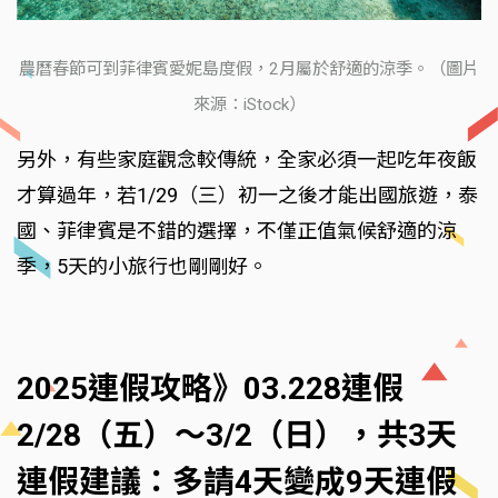
農曆春節可到菲律賓愛妮島度假，2月屬於舒適的涼季。（圖片
來源：iStock）
另外，有些家庭觀念較傳統，全家必須一起吃年夜飯
才算過年，若1/29（三）初一之後才能出國旅遊，泰
國、菲律賓是不錯的選擇，不僅正值氣候舒適的涼
季，5天的小旅行也剛剛好。
2025連假攻略》03.228連假
2/28（五）～3/2（日），共3天
連假建議：多請4天變成9天連假