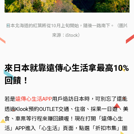
日本北海道的紅葉將從10月上旬開始，隨後一路南下。（圖片
來源：iStock）
來日本就靠遠傳心生活拿最高10%
回饋！
若是
遠傳心生活APP
用戶造訪日本時，可別忘了還能
透過Klook預約OUTLET交通、住宿、採果一日遊、美
食、車票等行程來賺回饋喔！現在打開「遠傳心生
活」APP進入「心生活」頁面，點選「折扣市集」圖