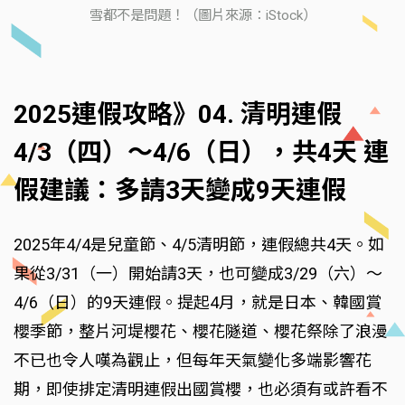
雪都不是問題！（圖片來源：iStock）
2025連假攻略》04. 清明連假
4/3（四）～4/6（日），共4天 連
假建議：多請3天變成9天連假
2025年4/4是兒童節、4/5清明節，連假總共4天。如
果從3/31（一）開始請3天，也可變成3/29（六）～
4/6（日）的9天連假。提起4月，就是日本、韓國賞
櫻季節，整片河堤櫻花、櫻花隧道、櫻花祭除了浪漫
不已也令人嘆為觀止，但每年天氣變化多端影響花
期，即使排定清明連假出國賞櫻，也必須有或許看不