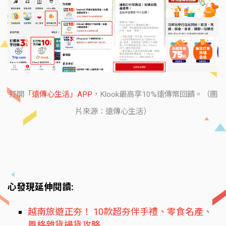
打開
「遠傳心生活」APP
，Klook最高享10%遠傳幣回饋。（圖
片來源：遠傳心生活）
心發現延伸閱讀:
越南旅遊正夯！ 10款超夯伴手禮、零食名產、
風格雜貨掃貨攻略