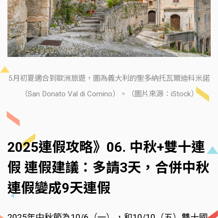
5月初夏適合到歐洲旅遊，圖為義大利的聖多納托瓦爾迪科米諾
（San Donato Val di Comino）。（圖片來源：iStock）
2025連假攻略》06. 中秋+雙十連
假 連假建議：多請3天，合併中秋
連假變成9天連假
2025年中秋節為10/6（一），和10/10（五）雙十國