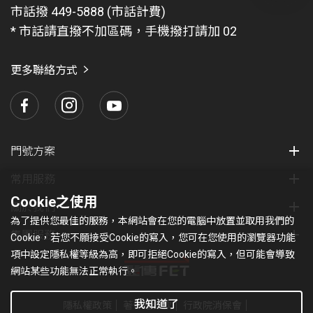
問
市話撥 449-5888 (市話計費)
題
* 市話請直撥不加區碼，手機撥打請加 02
找
愛
瑪
更多聯絡方式
門號方案
常用服務
Cookie之使用
關於我們
為了提供您最佳的服務，本網站會在您的電腦中放置並取用我們的
集團服務
Cookie，若您不願接受Cookie的寫入，您可在您使用的瀏覽器功能
項中設定隱私權等級為高，即可拒絕Cookie的寫入，但可能會導致
網站某些功能無法正常執行。
我知道了
隱私權政策
著作權條款
行政院消保會