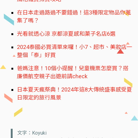
在日本走過路過不要錯過！這3種限定物品你蒐
集了嗎？
光看就透心涼 京都涼夏感和菓子名店6選
2024泰國必買清單來囉！小7、超市、美妝店一
整個「泰」好買
爸媽注意！10個小提醒！兒童機票怎麼買？搭
廉價航空親子出遊前請check
日本夏天瘋祭典！2024年這8大傳統盛事感受夏
日限定的旅行風景
文字：Koyuki