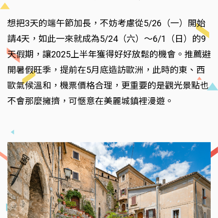
想把3天的端午節加長，不妨考慮從5/26（一）開始
請4天，如此一來就成為5/24（六）～6/1（日）的9
天假期，讓2025上半年獲得好好放鬆的機會。推薦避
開暑假旺季，提前在5月底造訪歐洲，此時的東、西
歐氣候溫和，機票價格合理，更重要的是觀光景點也
不會那麼擁擠，可愜意在美麗城鎮裡漫遊。