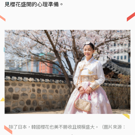
見櫻花盛開的心理準備。
除了日本，韓國櫻花也美不勝收且規模盛大。（圖片來源：