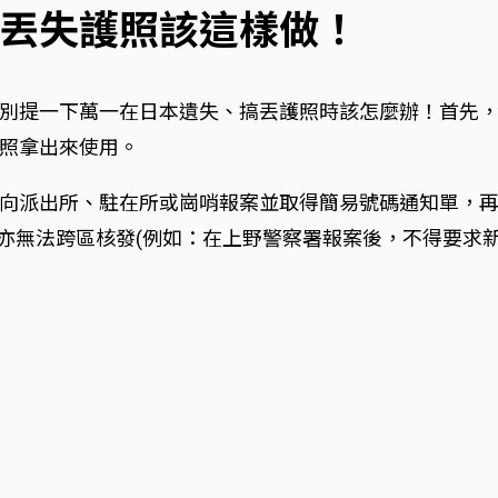
丟失護照該這樣做！
別提一下萬一在日本遺失、搞丟護照時該怎麼辦！首先
照拿出來使用。
向派出所、駐在所或崗哨報案並取得簡易號碼通知單，
間亦無法跨區核發(例如：在上野警察署報案後，不得要求