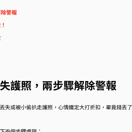
解除警報
做！
做
失護照，兩步驟解除警報
丟失或被小偷扒走護照，心情鐵定大打折扣，畢竟錢丟
下兩個步驟處理：