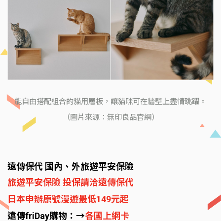
能自由搭配組合的貓用層板，讓貓咪可在牆壁上盡情跳躍。
（圖片來源：無印良品官網）
遠傳保代 國內、外旅遊平安保險
旅遊平安保險 投保請洽遠傳保代
日本申辦原號漫遊最低149元起
遠傳friDay購物：→
各國上網卡