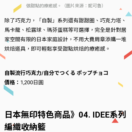
做甜點的療癒感。（圖片來源：妮可魯）
除了巧克力，「自製」系列還有甜甜圈、巧克力塔、
馬卡龍、松露球、瑪芬蛋糕等可選擇，完全是針對居
家空間有限的日本家庭設計，不用大費周章添購一堆
烘焙道具，即可輕鬆享受甜點烘焙的療癒感。
自製流行巧克力/自分でつくる ポップチョコ
價格：
1,200日圓
日本無印特色商品》04. IDEE系列
編織收納籃