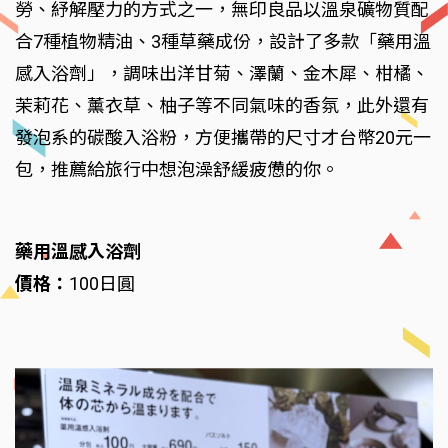
勞、紓解壓力的方式之一，無印良品以溫泉礦物質配
合7種植物精油、3種草藥成份，設計了多款「藥用溫
感入浴劑」，調味出洋甘菊、澤蘭、金木犀、柑橘、
茉莉花、薰衣草、柚子等不同氣味的香氛，此外還有
發泡系的碳酸入浴粉，方便攜帶的尺寸才台幣20元一
包，推薦給旅行中想泡澡舒緩疲憊的你。
藥用溫感入浴劑
價格：
100日圓