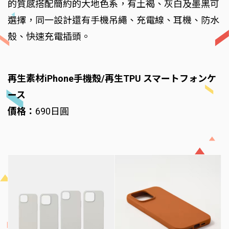
的質感搭配簡約的大地色系，有土褐、灰白及墨黑可
選擇，同一設計還有手機吊繩、充電線、耳機、防水
殼、快速充電插頭。
再生素材iPhone手機殼/再生TPU スマートフォンケ
ース
價格：
690日圓