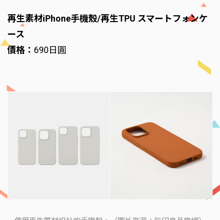
再生素材iPhone手機殼/再生TPU スマートフォンケ
ース
價格：
690日圓