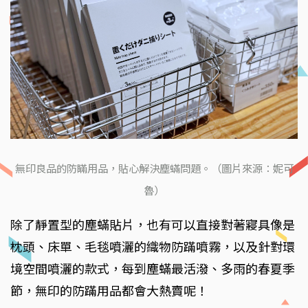
無印良品的防瞞用品，貼心解決塵蟎問題。（圖片來源：妮可
魯）
除了靜置型的塵蟎貼片，也有可以直接對著寢具像是
枕頭、床單、毛毯噴灑的織物防蹣噴霧，以及針對環
境空間噴灑的款式，每到塵蟎最活潑、多雨的春夏季
節，無印的防蹣用品都會大熱賣呢！