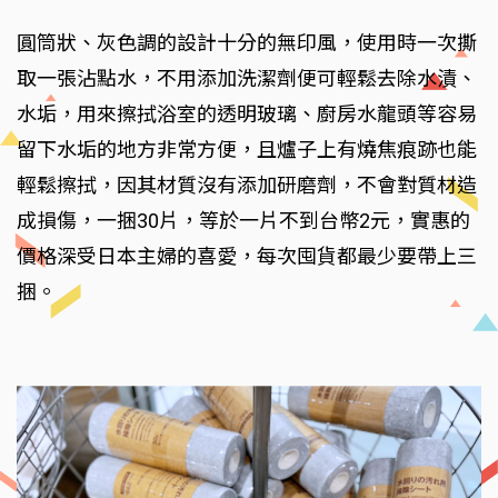
圓筒狀、灰色調的設計十分的無印風，使用時一次撕
取一張沾點水，不用添加洗潔劑便可輕鬆去除水漬、
水垢，用來擦拭浴室的透明玻璃、廚房水龍頭等容易
留下水垢的地方非常方便，且爐子上有燒焦痕跡也能
輕鬆擦拭，因其材質沒有添加研磨劑，不會對質材造
成損傷，一捆30片，等於一片不到台幣2元，實惠的
價格深受日本主婦的喜愛，每次囤貨都最少要帶上三
捆。