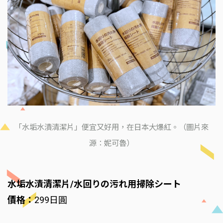
「水垢水漬清潔片」便宜又好用，在日本大爆紅。（圖片來
源：妮可魯）
水垢水漬清潔片/水回りの污れ用掃除シート
價格：
299日圓