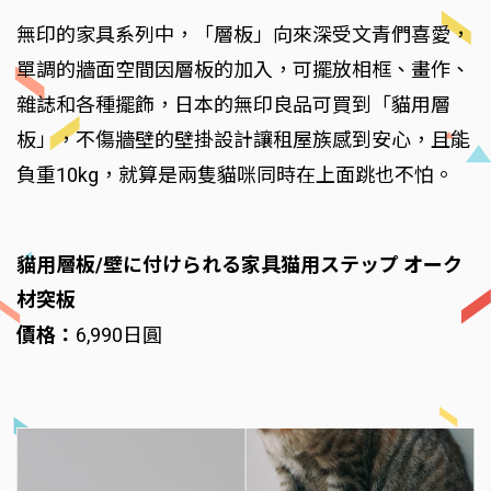
無印的家具系列中，「層板」向來深受文青們喜愛，
單調的牆面空間因層板的加入，可擺放相框、畫作、
雜誌和各種擺飾，日本的無印良品可買到「貓用層
板」，不傷牆壁的壁掛設計讓租屋族感到安心，且能
負重10kg，就算是兩隻貓咪同時在上面跳也不怕。
貓用層板/壁に付けられる家具猫用ステップ オーク
材突板
價格：
6,990日圓