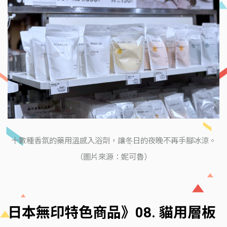
十數種香氛的藥用溫感入浴劑，讓冬日的夜晚不再手腳冰涼。
（圖片來源：妮可魯）
日本無印特色商品》08. 貓用層板