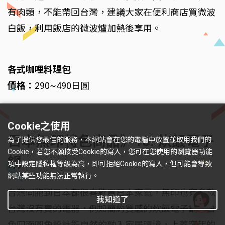
有肉類，不能帶回台灣，建議大家在便利商店買微波
白飯，利用飯店的微波爐加熱後享用。
各式咖哩料理包
價格：
290~490日圓
Cookie之使用
日本無印特色商品》10. 炊飯電子
為了提供您最佳的服務，本網站會在您的電腦中放置並取用我們的
Cookie，若您不願接受Cookie的寫入，您可在您使用的瀏覽器功能
鍋
項中設定隱私權等級為高，即可拒絕Cookie的寫入，但可能會導致
網站某些功能無法正常執行。
台灣同胞到日本都很喜歡買日本家電，無印也有多款
我知道了
台灣沒有賣的電器，例如簡約質感的炊飯電子鍋，白
有
色四面圓角設計能自然的融入家居環境，上蓋突起的