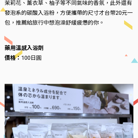
茉莉花、薰衣草、柚子等不同氣味的香氛，此外還有
發泡系的碳酸入浴粉，方便攜帶的尺寸才台幣20元一
包，推薦給旅行中想泡澡舒緩疲憊的你。
藥用溫感入浴劑
價格：
100日圓