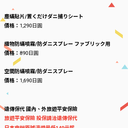
塵蟎貼片/置くだけダニ捕りシート
價格：
1,290日圓
織物防蟎噴霧/防ダニスプレー ファブリック用
價格：
890日圓
空間防蟎噴霧/防ダニスプレー
價格：
1,690日圓
遠傳保代 國內、外旅遊平安保險
旅遊平安保險 投保請洽遠傳保代
日本申辦原號漫遊最低149元起