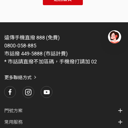
遠傳手機直撥 888 (免費)
0800-058-885
有
問
市話撥 449-5888 (市話計費)
題
* 市話請直撥不加區碼，手機撥打請加 02
找
愛
瑪
更多聯絡方式
門號方案
常用服務