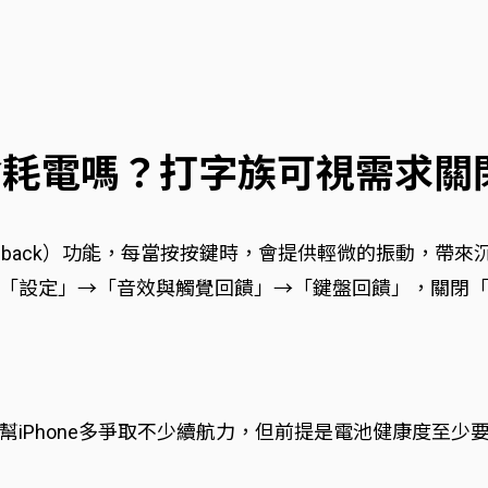
饋會耗電嗎？打字族可視需求關
c Feedback）功能，每當按按鍵時，會提供輕微的振動
「設定」→「音效與觸覺回饋」→「鍵盤回饋」，關閉
iPhone多爭取不少續航力，但前提是電池健康度至少