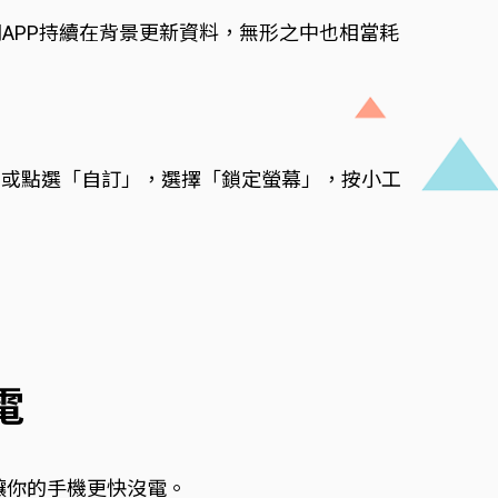
示相關APP持續在背景更新資料，無形之中也相當耗
；或點選「自訂」，選擇「鎖定螢幕」，按小工
。
電
，讓你的手機更快沒電。