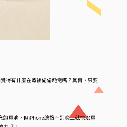
，總覺得有什麼在背後偷偷耗電嗎？其實，只要
飽電池，但iPhone總撐不到晚上就快沒電
航力哦！