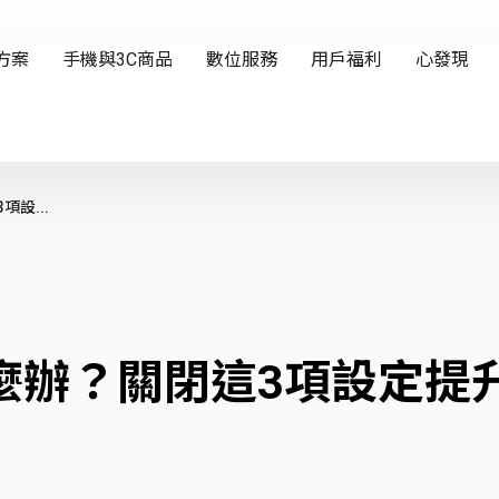
項設...
快怎麼辦？關閉這3項設定