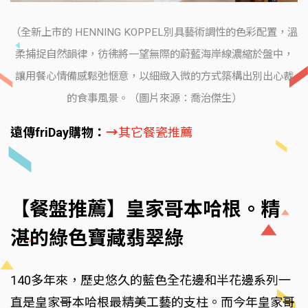
（全新上市的 HENNING KOPPEL別具藝術調性的色彩配置，溫
柔捕捉自然韻律，彷彿將一望無際的蔚藍海岸線濃縮於盤中，
讓用餐心情備感鬆弛愜意，以細緻入微的方式築構出別出心裁
的食事風景。（圖片來源：喬治傑生）
遠傳friDay購物：
→
其它餐瓷推薦
【餐盤推薦】皇家哥本哈根。精
湛的綠色寶藏翡翠綠
140多年來，歷史悠久的藍色全花邊和半花邊系列一
直是皇家哥本哈根最精美工藝的支柱。而今年皇家哥