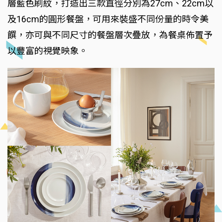
層藍色刷紋，打造出三款直徑分別為27cm、22cm以
及16cm的圓形餐盤，可用來裝盛不同份量的時令美
饌，亦可與不同尺寸的餐盤層次疊放，為餐桌佈置予
以豐富的視覺映象。