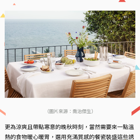
（圖片來源：喬治傑生）
更為涼爽且帶點寒意的晚秋時刻，當然需要來一點溫
熱的食物暖心暖胃，選用充滿質感的餐瓷裝盛這些誘