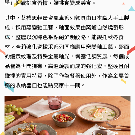
學」迎戰挑食習慣，讓挑食變成美食。
其中，艾禮思輕量瓷風車系列餐具由日本職人手工製
成，採用窯變釉工藝，釉面效果由窯爐自然燒製形
成，整體以沉穩色系點綴鮮明紋路，能襯托秋冬食
材。查莉強化瓷楹采系列同樣應用窯變釉工藝，盤面
的細緻紋理及特殊金屬釉光，嶄露低調質感，每個成
品皆為世間獨有，高溫燒製而成的強化瓷，堅硬且耐
碰撞的實用特質，除了作為餐盤使用外，作為金屬首
飾的收納器皿也能點亮家中一隅。