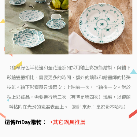
（翡翠綠色半花邊和全花邊系列採用釉上彩技術繪製，與釉下
彩繪瓷器相比，需要更多的時間、額外的燒製和繪畫師的特殊
技能。釉下彩瓷器只燒兩次；上釉前一次，上釉後一次。對於
釉上彩藏品，需要進行第三次（有時是第四次）燒製，以使顏
料粘附在光滑的瓷器表面上。（圖片來源：皇家哥本哈根）
遠傳friDay購物：
→
其它鍋具推薦