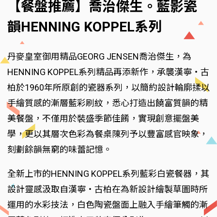
【餐盤推薦】喬治傑生。藍影瓷
韻HENNING KOPPEL系列
丹麥皇室御用精品GEORG JENSEN喬治傑生，為
HENNING KOPPEL系列精品再添新作，承襲漢寧‧古
柏於1960年所原創的瓷器系列，以簡約設計輪廓揉以
手繪質感的漸層藍彩刷紋，悉心打造出饒富質韻的精
美餐盤，不僅用於裝盛季節佳餚，實現創意擺盤美
學，更以其層次色彩為餐桌陳列予以豐富感官映象，
刻劃餘韻無窮的味蕾記憶。
全新上市的HENNING KOPPEL系列藍彩白瓷餐器，其
設計靈感汲取自漢寧‧古柏在為新設計繪製草圖時所
運用的水彩技法，白色陶瓷盤面上融入手繪筆觸的漸