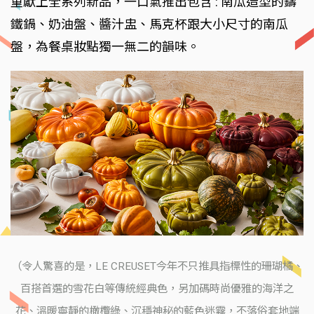
重獻上全系列新品，一口氣推出包含 : 南瓜造型的鑄
鐵鍋、奶油盤、醬汁盅、馬克杯跟大小尺寸的南瓜
盤，為餐桌妝點獨一無二的韻味。
（令人驚喜的是，LE CREUSET今年不只推具指標性的珊瑚橘、
百搭首選的雪花白等傳統經典色，另加碼時尚優雅的海洋之
花、溫暖寧靜的橄欖綠、沉穩神秘的藍色迷霧，不落俗套地端