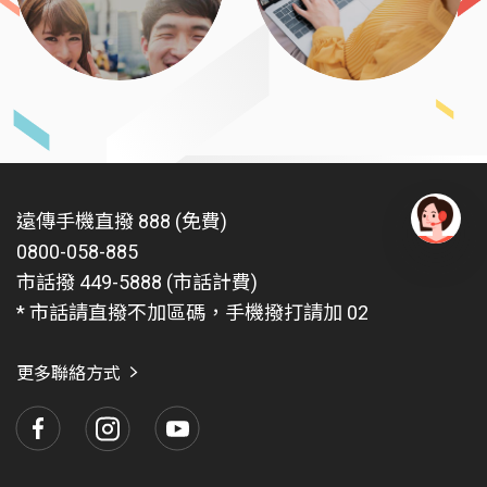
遠傳手機直撥 888 (免費)
0800-058-885
有
問
市話撥 449-5888 (市話計費)
題
* 市話請直撥不加區碼，手機撥打請加 02
找
愛
瑪
更多聯絡方式