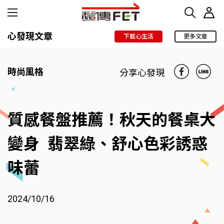
心發現文章
下載心生活
更多文章
時尚風格
分享心發現
質感餐盤推薦！秋天的餐桌大
變身 翡翠綠、舒心色彩誘惑
味蕾
2024/10/16