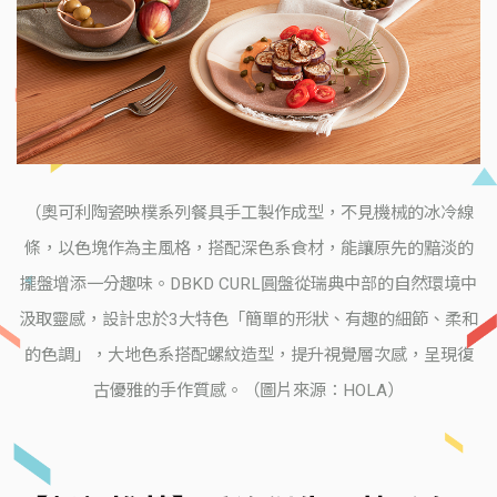
（奧可利陶瓷映樸系列餐具手工製作成型，不見機械的冰冷線
條，以色塊作為主風格，搭配深色系食材，能讓原先的黯淡的
擺盤增添一分趣味。DBKD CURL圓盤從瑞典中部的自然環境中
汲取靈感，設計忠於3大特色「簡單的形狀、有趣的細節、柔和
的色調」，大地色系搭配螺紋造型，提升視覺層次感，呈現復
古優雅的手作質感。（圖片來源：HOLA）