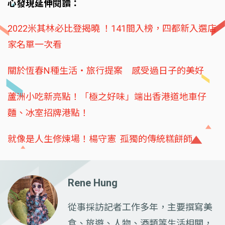
心發現延伸閱讀：
2022米其林必比登揭曉 ！141間入榜，四都新入選店
家名單一次看
關於恆春N種生活‧旅行提案 感受過日子的美好
蘆洲小吃新亮點！「極之好味」端出香港道地車仔
麵、冰室招牌港點！
就像是人生修煉場！楊守憲 孤獨的傳統糕餅師
Rene Hung
從事採訪記者工作多年，主要撰寫美
食、旅遊、人物、酒類等生活相關，