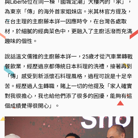
與Liberté位在同一棟「國城定潮」大樓內的「承」，
為東京「傳」的海外首家姐妹店。米其林官方提及，
在台主理的主廚藤本詳一因應時令，在台灣各處取
材，於細膩的經典菜色中，更融入了主廚活潑而充滿
趣味的個性。
說話溫文儒雅的主廚藤本詳一，25歲才從汽車業轉戰
餐飲業，經歷過京都傳統日本料理的洗禮，接著再到
「傳」感受到新派懷石料理風格，過程可說是十足辛
苦。經歷過人生轉職，賭上一切的他提及「家人確實
對我很擔心，我也給他們添了很多的困擾，能夠有這
個成績覺得很開心」。