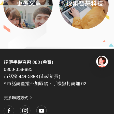
更多文章
探索智慧科技
遠傳手機直撥 888 (免費)
0800-058-885
有
問
市話撥 449-5888 (市話計費)
題
* 市話請直撥不加區碼，手機撥打請加 02
找
愛
瑪
更多聯絡方式