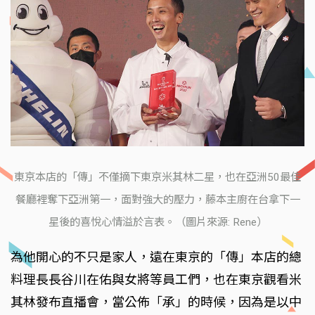
東京本店的「傳」不僅摘下東京米其林二星，也在亞洲50最佳
餐廳裡奪下亞洲第一，面對強大的壓力，藤本主廚在台拿下一
星後的喜悅心情溢於言表。（圖片來源: Rene）
為他開心的不只是家人，遠在東京的「傳」本店的總
料理長長谷川在佑與女將等員工們，也在東京觀看米
其林發布直播會，當公佈「承」的時候，因為是以中