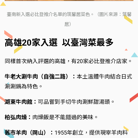
臺南新入選必比登推介名單的筑馨居菜色。（圖片來源：筑馨
居）
高雄20家入選 以臺灣菜最多
同樣首次納入評選的高雄，有20家必比登推介店家。
牛老大涮牛肉（自強二路）：
本土溫體牛肉結合日式
涮涮鍋為特色。
湖東牛肉館：
可品嘗到手切牛肉涮鮮甜湯頭。
柏弘肉燥：
肉燥飯是不能錯過的美味。
舊市羊肉（岡山）：
1955年創立，提供現宰羊肉料