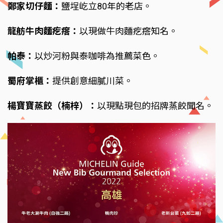
鄭家切仔麵：
鹽埕屹立80年的老店。
龍舫牛肉麵疙瘩：
以現做牛肉麵疙瘩知名。
帕泰：
以炒河粉與泰咖啡為推薦菜色。
蜀府掌櫃：
提供創意細膩川菜。
楊寶寶蒸餃（楠梓）：
以現點現包的招牌蒸餃聞名。