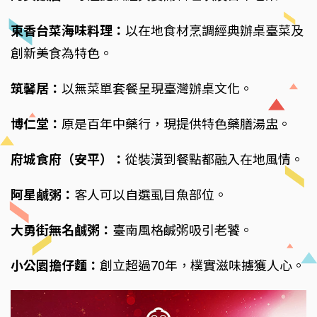
東香台菜海味料理：
以在地食材烹調經典辦桌臺菜及
創新美食為特色。
筑馨居：
以無菜單套餐呈現臺灣辦桌文化。
博仁堂：
原是百年中藥行，現提供特色藥膳湯盅。
府城食府（安平）：
從裝潢到餐點都融入在地風情。
阿星鹹粥：
客人可以自選虱目魚部位。
大勇街無名鹹粥：
臺南風格鹹粥吸引老饕。
小公園擔仔麵：
創立超過70年，樸實滋味擄獲人心。