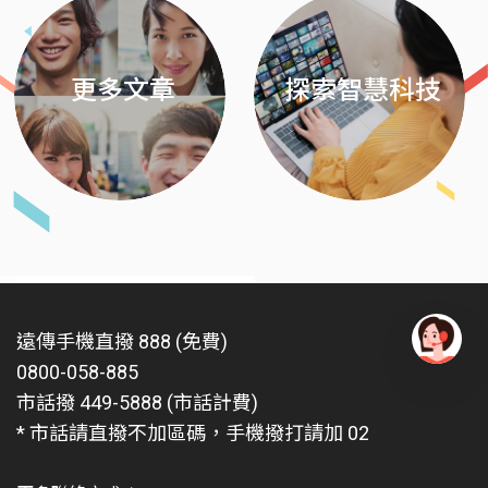
更多文章
探索智慧科技
遠傳手機直撥 888 (免費)
0800-058-885
有
問
市話撥 449-5888 (市話計費)
題
* 市話請直撥不加區碼，手機撥打請加 02
找
愛
瑪