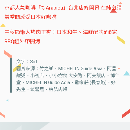
京都人氣咖啡「% Arabica」台北店終開幕 在純白絕
美空間感受日本好咖啡
中秋節懶人烤肉正夯！日本和牛、海鮮配啤酒8家
BBQ組外帶開烤
文字：Sid
圖片來源：竹之鄉、MICHELIN Guide Asia、阿星
鹹粥、小初店、小小樹食 大安路、阿美飯店、博仁
堂、MICHELIN Guide Asia、雞家莊 (長春路)、好
先生、筑馨居、柏弘肉燥