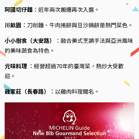
阿國切仔麵
：近年兩次搬遷再次入選。
川畝園
：刀削麵、牛肉捲餅與豆沙鍋餅是熱門菜色。
小小樹食（大安路）
：融合美式烹調手法與亞洲風味
的美味蔬食為特色。
元味料理
：經營超過70年的臺灣菜，熱炒大受歡
迎。
雞家莊（長春路）
：以雞肉料理聞名。