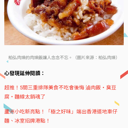
柏弘肉燥的肉燥飯讓人念念不忘。（圖片來源：柏弘肉燥）
心發現延伸閱讀：
超推！5間三重排隊美食不吃會後悔 滷肉飯‧臭豆
腐‧麵線太銷魂了
蘆洲小吃新亮點！「極之好味」端出香港道地車仔
麵、冰室招牌港點！