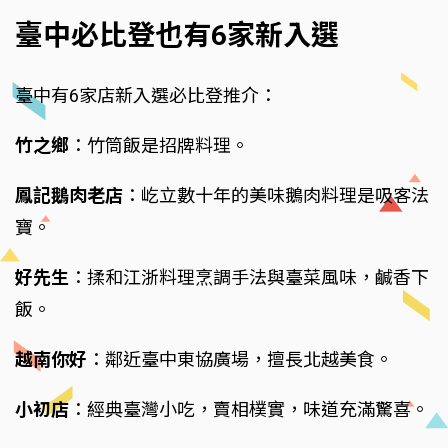
臺中必比登也有6家新入選
臺中有6家店新入選必比登推介：
竹之鄉
：竹筒飯是招牌料理。
鳳記鵝肉老店
：屹立數十年的美味鵝肉料理是吸客法
寶。
好先生
：揉和江浙料理烹調手法與臺菜風味，鹹香下
飯。
越南你好
：鄰近臺中東協廣場，擅長北越美食。
小初店
：經典臺灣小吃，賣相樸實，味道充滿驚喜。