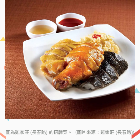
圖為雞家莊 (長春路) 的招牌菜。（圖片來源：雞家莊 (長春路))