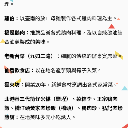
理。
雞伯：
以臺南的放山母雞製作各式雞肉料理為主。
橋邊鵝肉：
推薦品嘗各式鵝肉料理，及以自煉鵝油結
合油蔥製成的美味。
老新台菜（九如二路）：
細膩的傳統的辦桌宴席菜。
仙香飲食店：
以在地名產芋頭與筍子入菜。
雲來坊：
開業20年，新鮮食材烹調出各式家常菜。
北港蔡三代筒仔米糕（鹽埕）、菜粽李、正宗鴨肉
飯、橋仔頭黃家肉燥飯（橋頭）、鴨肉珍
、
弘記肉燥
飯舖：
在地美味多元小吃誘人。