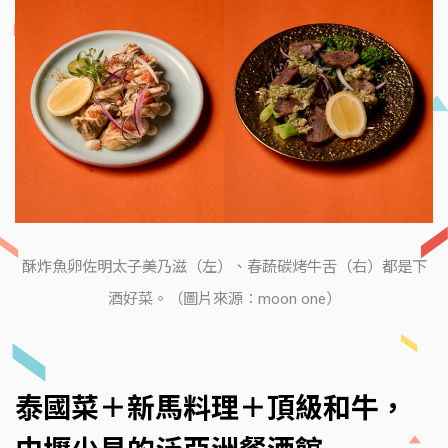
酥炸魚卵佐明太子美乃滋（左）、春蔬碳烤牛舌（右）都是下
酒好菜。（圖片來源：moon one）
泰國菜＋新馬料理＋頂級和牛，