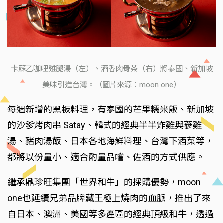
卡蘇乙咖哩雞腿湯（左）、酒香肉骨茶（右）將泰國、新加坡
美味引進台灣。（圖片來源：moon one）
每週新增的黑板料理，有泰國的芒果糯米飯、新加坡
的沙爹烤肉串 Satay、韓式的經典半半炸雞與蔘雞
湯、豬肉湯飯、日本各地海鮮料理、台灣下酒菜等，
都將以份量小、適合酌量品嚐、佐酒的方式供應。
繼承鼎珍旺集團「世界和牛」的採購優勢，moon
one也延續兄弟品牌藏王極上燒肉的血脈，推出了來
自日本、澳洲、美國等多產區的經典頂級和牛，透過