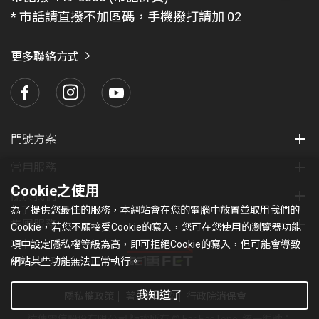
題
* 市話請直撥不加區碼，手機撥打請加 02
找
愛
瑪
更多聯絡方式
門號方案
常用服務
Cookie之使用
關於我們
為了提供您最佳的服務，本網站會在您的電腦中放置並取用我們的
集團服務
Cookie，若您不願接受Cookie的寫入，您可在您使用的瀏覽器功能
項中設定隱私權等級為高，即可拒絕Cookie的寫入，但可能會導致
網站某些功能無法正常執行。
我知道了
隱私權政策
著作權條款
行政院消保會
遠傳電信股份有限公司 版權所有 © Far EasTone
.統一編號：