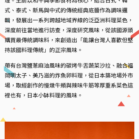
理。主廚以和牛與季節食材為核心，結合日式、韓
式、泰式、新馬與中式的傳統經典底醬作為調味邏
輯，發展出一系列跨越地域界線的泛亞洲料理菜色，
深度前往當地進行訪查，深度研究風味，從該國源頭
購買最傳統調味料，來創造出「能讓台灣人喜歡但堅
持該國料理傳統」的正宗風味。
帶有台灣鹽蔥麻油風味的碳烤牛舌蔬菜沙拉、融合福
岡明太子、美乃滋的炸魚卵料理，從日本築地場外市
場，取經創作的慢燉牛頰與辣味牛筋等厚重系菜色這
裡也有，日本小缽料理的風味。