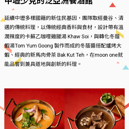
中壢少見的泛亞洲餐酒館
延續中壢多樣國籍的新住民基因，團隊取經曼谷、清
邁的傳統料理，以傳統經典香料與食材，設計帶有溫
潤辣度的卡蘇乙咖哩雞腿湯 Khaw Soi，與轉化冬蔭
蝦湯Tom Yum Goong 製作而成的冬蔭醬搭配爐烤大
蝦、經典的新馬肉骨茶 Bak Kut Teh，在moon one就
能品嘗到兼具道地與創新的料理。