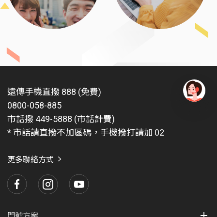
遠傳手機直撥 888 (免費)
0800-058-885
有
問
市話撥 449-5888 (市話計費)
題
* 市話請直撥不加區碼，手機撥打請加 02
找
愛
瑪
更多聯絡方式
門號方案