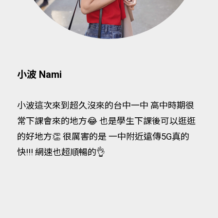
小波 Nami
小波這次來到超久沒來的台中一中 高中時期很
常下課會來的地方😂 也是學生下課後可以逛逛
的好地方👏 很厲害的是 一中附近遠傳5G真的
快!!! 網速也超順暢的👌