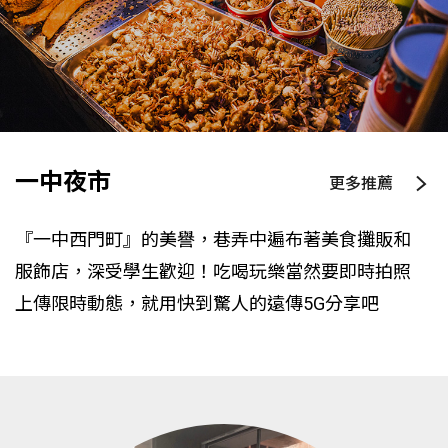
一中夜市
更多推薦
『一中西門町』的美譽，巷弄中遍布著美食攤販和
服飾店，深受學生歡迎！吃喝玩樂當然要即時拍照
上傳限時動態，就用快到驚人的遠傳5G分享吧