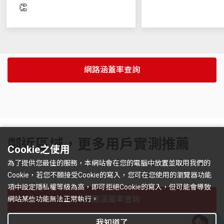
👏
網路涵蓋率查詢
鄰近區域，更多用戶實測推薦
Cookie之使用
為了提供您最佳的服務，本網站會在您的電腦中放置並取用我們的
Cookie，若您不願接受Cookie的寫入，您可在您使用的瀏覽器功能
項中設定隱私權等級為高，即可拒絕Cookie的寫入，但可能會導致
網路涵蓋率查詢
網站某些功能無法正常執行。
我知道了