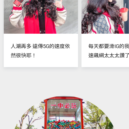
人潮再多 遠傳5G的速度依
每天都要滑IG的
然很快耶！
速飆網太太太讚