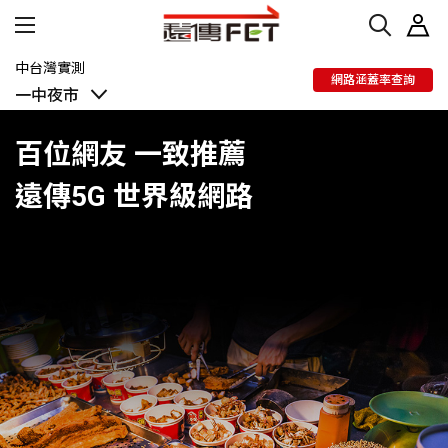
中台灣實測
網路涵蓋率查詢
一中夜市
一中夜市
百位網友 一致推薦
遠傳5G 世界級網路
5G用戶真實推薦