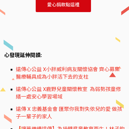
愛心捐款點這裡
心發現延伸閱讀:
遠傳心公益 X小胖威利病友關懷協會 齊心募集
醫療輔具成為小胖活下去的支柱
遠傳心公益 X鹿野兒童關懷教室 為弱勢孩童修
繕一處安心學習場域
遠傳 X 忠義基金會 匯聚你我對失依兒的愛 做孩
子一輩子的家人
【讓夢繼續遠傳】為扭轉貧童教育而生！林子鈞