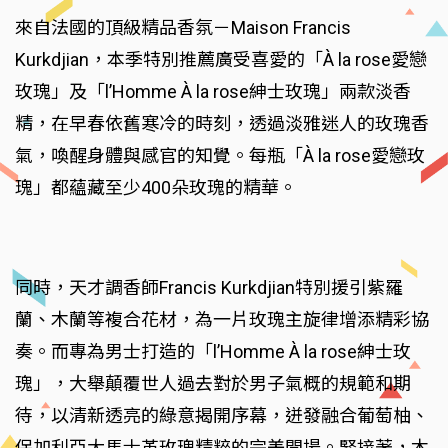
來自法國的頂級精品香氛－Maison Francis
Kurkdjian，本季特別推薦廣受喜愛的「À la rose愛戀
玫瑰」及「l’Homme À la rose紳士玫瑰」兩款淡香
精，在早春依舊寒冷的時刻，透過淡雅迷人的玫瑰香
氣，喚醒身體與感官的知覺。每瓶「À la rose愛戀玫
瑰」都蘊藏至少400朵玫瑰的精華。
同時，天才調香師Francis Kurkdjian特別援引紫羅
蘭、木蘭等複合花材，為一片玫瑰主旋律增添精彩協
奏。而專為男士打造的「l’Homme À la rose紳士玫
瑰」，大舉顛覆世人過去對於男子氣概的規範和期
待，以清新透亮的綠意揭開序幕，迸發融合葡萄柚、
保加利亞大馬士革玫瑰精粹的完美開場。緊接著，木