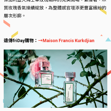
質玫瑰香氣接續綻放，為整體感官增添更豐富繽紛的
層次形廓。
遠傳friDay購物：
→Maison Francis Kurkdjian