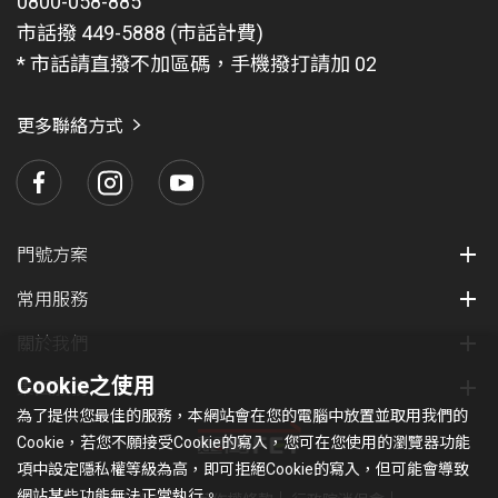
0800-058-885
市話撥 449-5888 (市話計費)
* 市話請直撥不加區碼，手機撥打請加 02
更多聯絡方式
門號方案
常用服務
關於我們
Cookie之使用
集團服務
為了提供您最佳的服務，本網站會在您的電腦中放置並取用我們的
Cookie，若您不願接受Cookie的寫入，您可在您使用的瀏覽器功能
項中設定隱私權等級為高，即可拒絕Cookie的寫入，但可能會導致
網站某些功能無法正常執行。