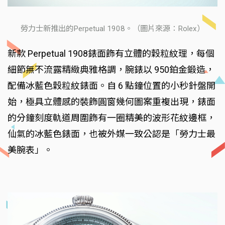
勞力士新推出的Perpetual 1908。（圖片來源：Rolex）
新款 Perpetual 1908錶面飾有立體的穀粒紋理，每個
細節無不流露精緻典雅格調，腕錶以 950鉑金鍛造，
配備冰藍色穀粒紋錶面。自 6 點鐘位置的小秒針盤開
始，極具立體感的裝飾圓窗幾何圖案重複出現，錶面
的分鐘刻度軌道周圍飾有一圈精美的波形花紋邊框，
仙氣的冰藍色錶面，也被外媒一致公認是「勞力士最
美腕表」。