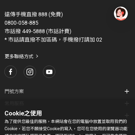
遠傳手機直撥 888 (免費)
0800-058-885
有
問
市話撥 449-5888 (市話計費)
題
* 市話請直撥不加區碼，手機撥打請加 02
找
愛
瑪
更多聯絡方式
門號方案
常用服務
Cookie之使用
關於我們
為了提供您最佳的服務，本網站會在您的電腦中放置並取用我們的
集團服務
Cookie，若您不願接受Cookie的寫入，您可在您使用的瀏覽器功能