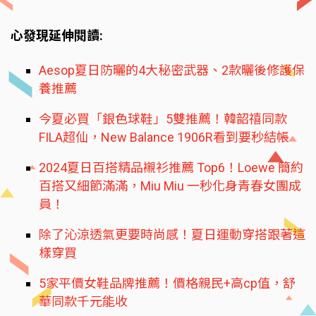
心發現延伸閱讀:
Aesop夏日防曬的4大秘密武器、2款曬後修護保
養推薦
今夏必買「銀色球鞋」5雙推薦！韓韶禧同款
FILA超仙，New Balance 1906R看到要秒結帳
2024夏日百搭精品襯衫推薦 Top6！Loewe 簡約
百搭又細節滿滿，Miu Miu 一秒化身青春女團成
員！
除了沁涼透氣更要時尚感！夏日運動穿搭跟著這
樣穿買
5家平價女鞋品牌推薦！價格親民+高cp值，舒
華同款千元能收