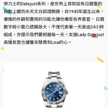
勞力士的Datejust系列，是世界上首款設有日曆窗的
自動上鏈防水天文台認證腕錶，自1945年誕生以來，
優雅的外觀和實用的功能也讓他備受各界喜愛， 日曆
數字經小窗凸透鏡放大，不僅代表著一天是由24小時
組成，亦提示我們要把握每一天。女錶Lady-Datejust
高雅氣質也擄獲宋慧喬和Lisa的心。