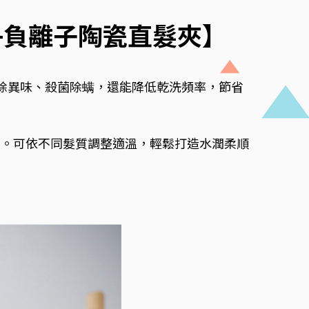
+負離子陶瓷直髮夾】
除異味、殺菌除螨，還能降低乾洗頻率，節省
躁。可依不同髮質調整適溫，輕鬆打造水潤柔順