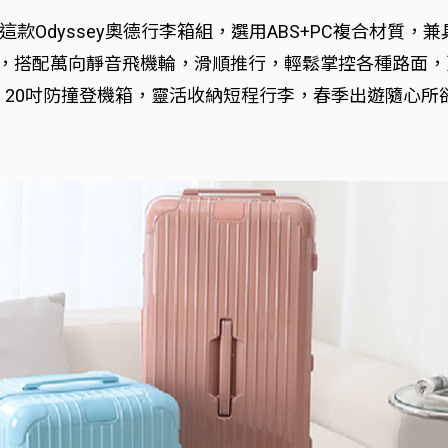
款Odyssey奧德行李箱組，選用ABS+PC複合材質
心，搭配萬向靜音飛機輪，滑順推行，輕鬆掌控各種路面
，20吋防撞登機箱，靈活收納短程行李，春季出遊隨心所