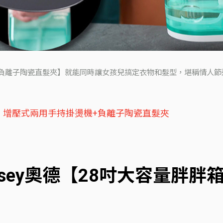
+負離子陶瓷直髮夾】就能同時讓女孩兒搞定衣物和髮型，堪稱情人節送禮
PO】增壓式兩用手持掛燙機+負離子陶瓷直髮夾
ssey奧德【28吋大容量胖胖