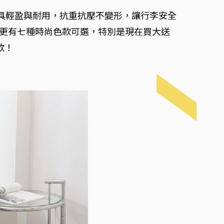
，兼具輕盈與耐用，抗重抗壓不變形，讓行李安全
，更有七種時尚色款可選，特別是現在買大送
欲！