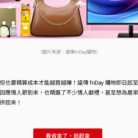
（圖片來源：遠傳friDay購物）
要精算成本才能越買越賺！遠傳 friDay 購物即日起
因應情人節到來，也精選了不少情人獻禮，甚至想為居
拼起來！
春省來了，逛起來