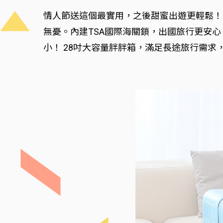
情人節送這個最實用，之後甜蜜出遊更輕鬆！這
無憂。內建TSA國際海關鎖，出國旅行更安
小！ 28吋大容量胖胖箱，滿足長途旅行需求