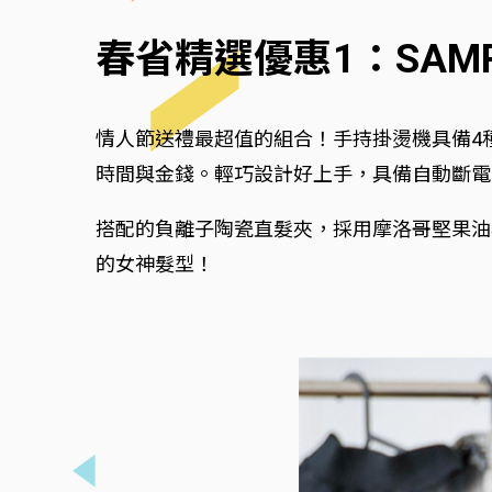
春省精選優惠1：SA
情人節送禮最超值的組合！手持掛燙機具備4
時間與金錢。輕巧設計好上手，具備自動斷電
搭配的負離子陶瓷直髮夾，採用摩洛哥堅果油
的女神髮型！