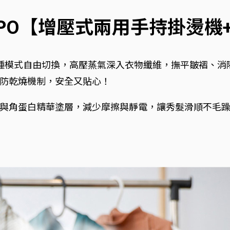
MPO【增壓式兩用手持掛燙機
種模式自由切換，高壓蒸氣深入衣物纖維，撫平皺褶、消
防乾燒機制，安全又貼心！
與角蛋白精華塗層，減少摩擦與靜電，讓秀髮滑順不毛