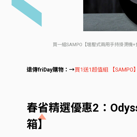
買一組SAMPO【增壓式兩用手持掛燙機
遠傳friDay購物：→
買1送1超值組 【SAM
春省精選優惠2：Ody
箱】