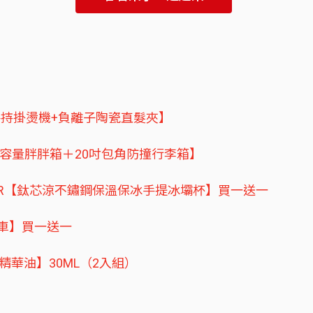
手持掛燙機+負離子陶瓷直髮夾】
吋大容量胖胖箱＋20吋包角防撞行李箱】
MMER【鈦芯涼不鏽鋼保溫保冰手提冰壩杯】買一送一
車】買一送一
精華油】30ML（2入組）