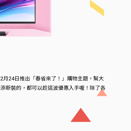
至2月24日推出「春省來了！」購物主題，幫大
家添新裝的，都可以趁這波優惠入手喔！除了各