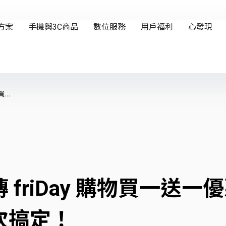
...
friDay 購物買一送
次搞定！