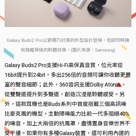
Galaxy Buds2 Pro以更精巧討喜的外型設計登場，但卻同時擁
有旗艦等級的聆聽效果。(圖片來源：Samsung)
Galaxy Buds2 Pro支援Hi-Fi高保真音質，位元率從
16bit提升到24bit，多出256倍的音頻可讓你收聽更豐
富的聲音細節；此外，360音訊支援Dolby Atoms，
從雙聲道提升到多聲道，創造沉浸是聆聽感受。另
外，這款耳機也是Buds系列中首度搭載三個高訊噪
比麥克風的機型，主動降噪能力比前一代多阻絕40%
的噪音，加上大兩倍的抗風罩，盡情置身音樂世界不
受干擾。如果你有多種Galaxy裝置，還可利用內建的