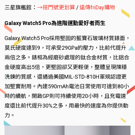
三星旗艦館：
→搭門號更划算
/
遠傳friDay購物
Galaxy Watch5 Pro為進階運動愛好者而生
Galaxy Watch5 Pro採用堅固的藍寶石玻璃材質錶面，
莫氏硬度達到9，可承受29GPa的壓力，比前代提升
兩倍之多。錶框為經磨砂處理的鈦合金材質，比鋁合
金硬度高出5倍，更堅固卻又更輕便，整體呈現陳穩
洗鍊的質感，還通過美國MIL-STD-810H軍規認證更
加堅實耐用。內建590ｍAh電池日常使用可達到80小
時的續航，開啟GP則可持續使用20小時，且充電速
度還比前代提升30%之多，用最快的速度為你提供動
力。