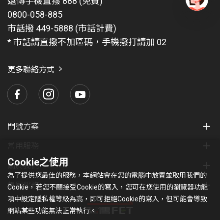
遠傳手機直撥 888 (免費)
0800-058-885
有
問
市話撥 449-5888 (市話計費)
題
* 市話請直撥不加區碼，手機撥打請加 02
找
愛
瑪
更多聯絡方式
門號方案
常用服務
Cookie之使用
關於我們
為了提供您最佳的服務，本網站會在您的電腦中放置並取用我們的
集團服務
Cookie，若您不願接受Cookie的寫入，您可在您使用的瀏覽器功能
項中設定隱私權等級為高，即可拒絕Cookie的寫入，但可能會導致
網站某些功能無法正常執行。