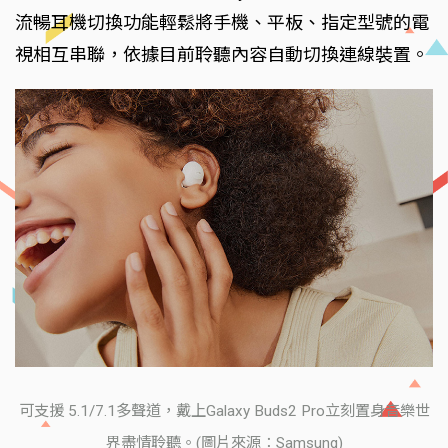
流暢耳機切換功能輕鬆將手機、平板、指定型號的電
視相互串聯，依據目前聆聽內容自動切換連線裝置。
可支援 5.1/7.1多聲道，戴上Galaxy Buds2 Pro立刻置身音樂世
界盡情聆聽。(圖片來源：Samsung)