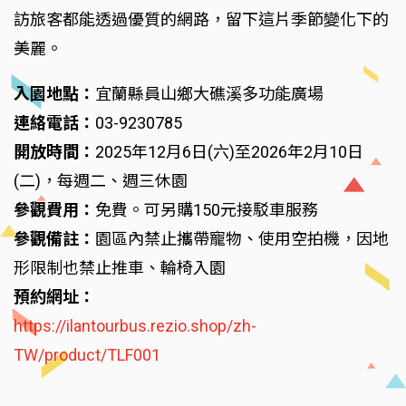
訪旅客都能透過優質的網路，留下這片季節變化下的
美麗。
入園地點：
宜蘭縣員山鄉大礁溪多功能廣場
連絡電話：
03-9230785
開放時間：
2025年12月6日(六)至2026年2月10日
(二)，每週二、週三休園
參觀費用：
免費。可另購150元接駁車服務
參觀備註：
園區內禁止攜帶寵物、使用空拍機，因地
形限制也禁止推車、輪椅入園
預約網址：
https://ilantourbus.rezio.shop/zh-
TW/product/TLF001