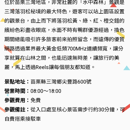
位於苗栗三灣地區，非常壯麗的「水中森林」景觀是
三灣落羽松秘境的最大特色，遊客可以站上園區設置
的觀景台，由上而下將落羽松黃、綠、紅、橙交錯的
繽紛色彩盡收眼底，水面不時有鴨群優游經過，換色
期間總能吸引許多旅客前來拍照留念，而遠傳的優質
網路透過業界最大黃金低頻700MHz連續頻寬，讓分
享就算在山林之間，也能迅速無時差，讓旅行的美
麗，馬上透過Reels讓每個朋友都知道。
景點地址：
苗栗縣三灣鄉尖豐路600號
營業時間：
08:00～18:00
參觀費用：
免費
參觀備註：
從入口處至核心景區需步行約30分鐘，可
自費搭乘接駁車