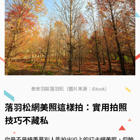
泰安羽粼落羽松（圖片來源：iStock）
落羽松網美照這樣拍：實用拍照
技巧不藏私
你是不是總羨慕別人能拍出IG上的打卡網美照，但輪