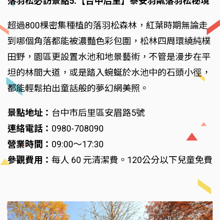
落羽松必訪景點5.【台中后里】泰安羽粼落羽松秘境
超過800棵密集種植的落羽松森林，紅葉時期無論走
到哪個角落都能被濃豔色彩包圍，松林四周環繞純樸
田野，園區更設置水池和地景藝術，不管是漫步在平
坦的林間大道，或是踏入蜿蜒於水池中的石頭小徑，
都能輕鬆拍出童話般的夢幻網美照。
景點地址：
台中市后里區安眉路5號
連絡電話：
0980-708090
營業時間：
09:00～17:30
參觀費用：
每人 60 元清潔費。120公分以下兒童免費