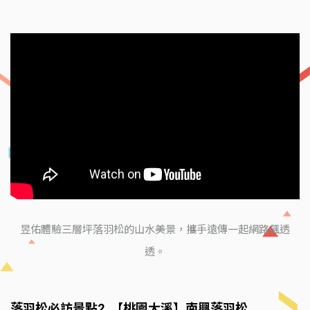
昱佑體驗三層坪落羽松的山水美景，攜手遠傳一起網路飆透
透。
落羽松必訪景點2. 【桃園大溪】南興落羽松