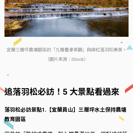
宜蘭三層坪農塘園區的「九層疊瀑景觀」與緋紅落羽松美景。
（圖片來源：iStock）
追落羽松必訪！5 大景點看過來
落羽松必訪景點1.【宜蘭員山】三層坪水土保持農塘
教育園區