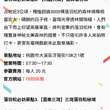
占地近3公頃、種植超過3000棵落羽松的森林規模相
當宏大，晴朗的日子裡，當陽光穿透林間隙縫，人們
由下而上仰望高聳筆直、排列密集的落羽松林，會有
種置身神秘北美森林的錯覺。不只吸引許多人來拍照
打卡，更常有電視戲劇來此取景攝影。
景點地址：
桃園市大溪區浮筧街158之1號
營業時間：
07:30～17:30
參觀費用：
每人 20 元
官方網站：
FB粉絲團
落羽松必訪景點3.【苗栗三灣】三灣落羽松秘境