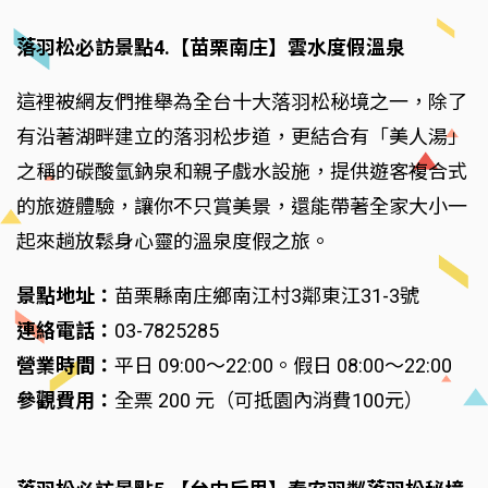
落羽松必訪景點4.【苗栗南庄】雲水度假溫泉
這裡被網友們推舉為全台十大落羽松秘境之一，除了
有沿著湖畔建立的落羽松步道，更結合有「美人湯」
之稱的碳酸氫鈉泉和親子戲水設施，提供遊客複合式
的旅遊體驗，讓你不只賞美景，還能帶著全家大小一
起來趟放鬆身心靈的溫泉度假之旅。
景點地址：
苗栗縣南庄鄉南江村3鄰東江31-3號
連絡電話：
03-7825285
營業時間：
平日 09:00～22:00。假日 08:00～22:00
參觀費用：
全票 200 元（可抵園內消費100元）