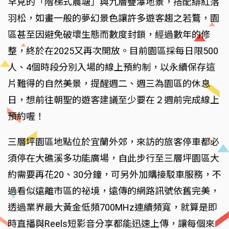
罕見的「階梯式農塘」與九層疊瀑地景，搭配緋紅落
羽松，如畫一般的夢幻景色讓許多遊客趨之若鶩，園
區甚至因避免破壞生態而數度封鎖，經過數年的修
整，終於在2025又再次開放。目前園區採每日限500
人、4個時段分別入場的線上預約制，以永續保存這
片難得的自然美景，提醒週二、週三為園區的休息
日，想前往朝聖的遊客建議至少要在２週前完成線上
預約喔！
三層坪園區地點位於宜蘭外郊，來訪的旅客停車都必
須停在大礁溪多功能廣場，自此步行至三層坪園區大
約需要再花20、30分鐘，可另外加購接駁車服務，不
過看似遠離市區的祕境，遠傳的網路訊號依舊完美，
透過業界最大黃金低頻700MHz連續頻寬，就算是即
時直播與Reels短影音分享都能迅速上傳，讓每個來