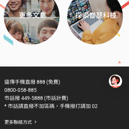
更多文章
探索智慧科技
遠傳手機直撥 888 (免費)
0800-058-885
有
問
市話撥 449-5888 (市話計費)
題
* 市話請直撥不加區碼，手機撥打請加 02
找
愛
瑪
更多聯絡方式