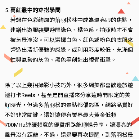
萬紅叢中的穿搭學問
若想在色彩絢爛的落羽松林中成為最亮眼的焦點，
建議出遊服裝要避開綠色、橘色系，拍照時才不會
被背景淹沒。可以選擇白色、紅色或粉色的衣服來
營造出清新優雅的感覺，或利用彩度較低、充滿個
性與氣勢的灰色、黑色等創造出視覺衝擊。
除了以上幾招攝影小技巧外，很多網美都喜歡邊旅遊
邊打卡Reels，甚至是開直播來分享這時間限定的美
好時光，但滿多落羽松的景點都偏郊區，網路品質好
不好非常關鍵，還好遠傳有業界最大黃金低頻
700MHz連續頻寬的優質網路能順暢分享，讓漂亮的
風景沒有距離，不過，還是要再次提醒，到落羽松景