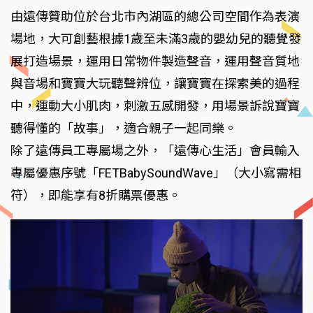
由遠傳贊助位於台北市內湖區的總公司空間作為表演
場地，大可創藝根據1歲至未滿3歲的嬰幼兒的聽覺發
展打造場景，運用日常物件製造聲音，運用聲音質地
與音場和寶寶大玩聽聲辨位，讓寶寶在探索美的過程
中，運動大小肌肉，刺激五感開發，用場景訴說寶寶
聽得懂的「故事」，適合親子一起同樂。
除了遠傳員工專屬場之外，「遠傳心生活」會員輸入
專屬優惠序號「FETBabySoundWave」（大小寫需相
符），即能享有8折購票優惠。