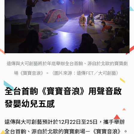
遠傳與大可創藝將於年底舉辦全台首齣、源自於北歐的寶寶劇
場《寶寶音浪》。（圖片來源：遠傳FET／大可創藝）
全台首齣《寶寶音浪》用聲音啟
發嬰幼兒五感
遠傳與大可創藝預計於12月22日至25日，攜手舉辦
全台首齣、源自於北歐的寶寶劇場－《寶寶音浪》。