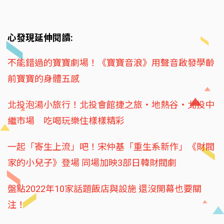
心發現延伸閱讀:
不能錯過的寶寶劇場！《寶寶音浪》用聲音啟發學齡
前寶寶的身體五感
北投泡湯小旅行！北投會館捷之旅‧地熱谷‧北投中
繼市場 吃喝玩樂住樣樣精彩
一起「寄生上流」吧！宋仲基「重生系新作」《財閥
家的小兒子》登場 同場加映3部日韓財閥劇
盤點2022年10家話題飯店與設施 還沒開幕也要關
注！