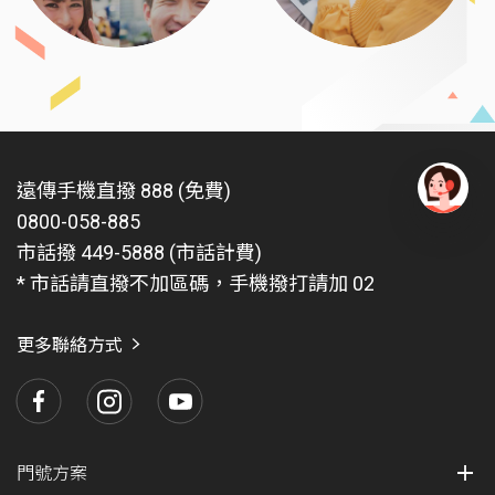
遠傳手機直撥 888 (免費)
0800-058-885
有
問
市話撥 449-5888 (市話計費)
題
* 市話請直撥不加區碼，手機撥打請加 02
找
愛
瑪
更多聯絡方式
門號方案