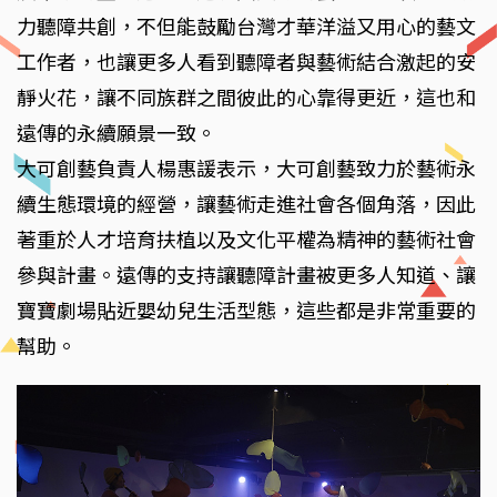
力聽障共創，不但能鼓勵台灣才華洋溢又用心的藝文
工作者，也讓更多人看到聽障者與藝術結合激起的安
靜火花，讓不同族群之間彼此的心靠得更近，這也和
遠傳的永續願景一致。
大可創藝負責人楊惠諼表示，大可創藝致力於藝術永
續生態環境的經營，讓藝術走進社會各個角落，因此
著重於人才培育扶植以及文化平權為精神的藝術社會
參與計畫。遠傳的支持讓聽障計畫被更多人知道、讓
寶寶劇場貼近嬰幼兒生活型態，這些都是非常重要的
幫助。