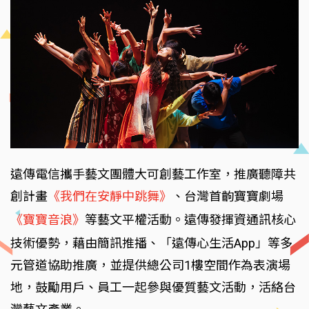
遠傳電信攜手藝文團體大可創藝工作室，推廣聽障共
創計畫
《我們在安靜中跳舞》
、台灣首齣寶寶劇場
《寶寶音浪》
等藝文平權活動。遠傳發揮資通訊核心
技術優勢，藉由簡訊推播、「遠傳心生活App」等多
元管道協助推廣，並提供總公司1樓空間作為表演場
地，鼓勵用戶、員工一起參與優質藝文活動，活絡台