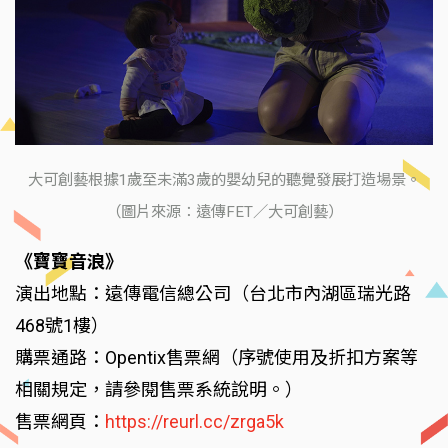
大可創藝根據1歲至未滿3歲的嬰幼兒的聽覺發展打造場景。
（圖片來源：遠傳FET／大可創藝）
《寶寶音浪》
演出地點：遠傳電信總公司（台北市內湖區瑞光路
468號1樓）
購票通路：Opentix售票網（序號使用及折扣方案等
相關規定，請參閱售票系統說明。）
售票網頁：
https://reurl.cc/zrga5k