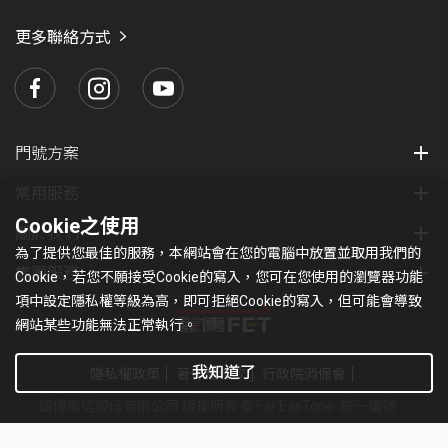
愛
瑪
更多聯絡方式
門號方案
常用服務
Cookie之使用
關於我們
為了提供您最佳的服務，本網站會在您的電腦中放置並取用我們的
集團服務
Cookie，若您不願接受Cookie的寫入，您可在您使用的瀏覽器功能
項中設定隱私權等級為高，即可拒絕Cookie的寫入，但可能會導致
網站某些功能無法正常執行。
我知道了
隱私權政策
著作權條款
行政院消保會
遠傳電信股份有限公司 版權所有 © Far EasTone
.統一編號：
97179430