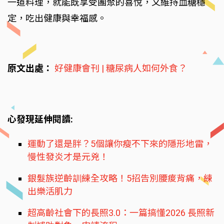
一道料理，就能既享受團聚的喜悅，又維持血糖穩
定，吃出健康與幸福感。
原文出處：
好健康會刊 | 糖尿病人如何外食？
心發現延伸閱讀:
運動了還是胖？5個讓你瘦不下來的隱形地雷，
慢性發炎才是元兇！
銀髮族逆齡訓練全攻略！5招告別腰痠背痛，練
出樂活肌力
超高齡社會下的長照3.0：一篇搞懂2026 長照新