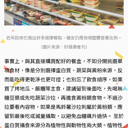
近年超商也推出許多健康餐點，糖友仍應檢視整體營養比例。
（圖片來源：好健康會刊）
事實上，與其直接購買配好的餐盒，不如分開挑選單
項食材，像是分別選擇蛋白質、蔬菜與澱粉來源，反
而能吃得更乾淨也更可控；也別忘了飲食順序，如果
買了烤地瓜、飯糰等主食，建議留到後面吃，先喝無
糖豆漿或先吃蔬菜沙拉，再進食澱粉類食物。不過沙
拉要看內容物，如果是馬鈴薯沙拉則屬於澱粉類，應
留到最後吃或減量攝取，以避免血糖飆升過快。 至於
蛋白質攝食來源分為植物性與動物性兩大類。植物性