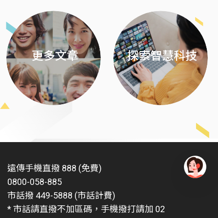
更多文章
探索智慧科技
遠傳手機直撥 888 (免費)
0800-058-885
有
問
市話撥 449-5888 (市話計費)
題
* 市話請直撥不加區碼，手機撥打請加 02
找