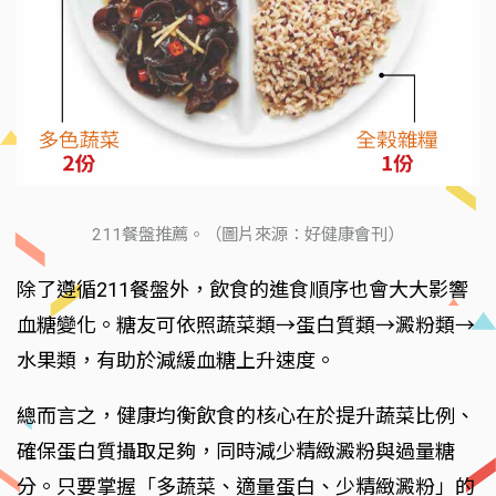
211餐盤推薦。（圖片來源：好健康會刊）
除了遵循211餐盤外，飲食的進食順序也會大大影響
血糖變化。糖友可依照蔬菜類→蛋白質類→澱粉類→
水果類，有助於減緩血糖上升速度。
總而言之，健康均衡飲食的核心在於提升蔬菜比例、
確保蛋白質攝取足夠，同時減少精緻澱粉與過量糖
分。只要掌握「多蔬菜、適量蛋白、少精緻澱粉」的