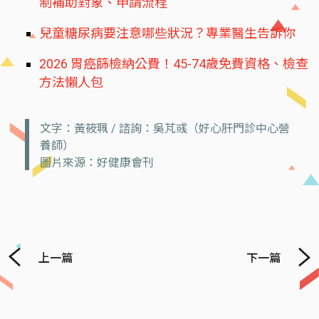
制補助對象、申請流程
兒童糖尿病要注意哪些狀況？專業醫生告訴你
2026 胃癌篩檢納公費！45-74歲免費資格、檢查
方法懶人包
文字：黃筱珮 / 諮詢：吳芃彧（好心肝門診中心營
養師）
圖片來源：好健康會刊
上一篇
下一篇
Previous
Next