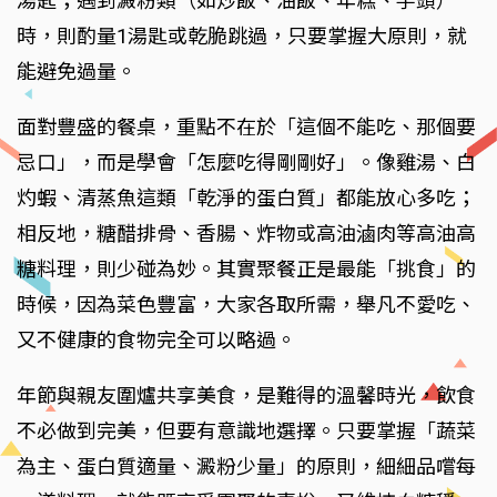
湯匙；遇到澱粉類（如炒飯、油飯、年糕、芋頭）
時，則酌量1湯匙或乾脆跳過，只要掌握大原則，就
能避免過量。
面對豐盛的餐桌，重點不在於「這個不能吃、那個要
忌口」，而是學會「怎麼吃得剛剛好」。像雞湯、白
灼蝦、清蒸魚這類「乾淨的蛋白質」都能放心多吃；
相反地，糖醋排骨、香腸、炸物或高油滷肉等高油高
糖料理，則少碰為妙。其實聚餐正是最能「挑食」的
時候，因為菜色豐富，大家各取所需，舉凡不愛吃、
又不健康的食物完全可以略過。
年節與親友圍爐共享美食，是難得的溫馨時光，飲食
不必做到完美，但要有意識地選擇。只要掌握「蔬菜
為主、蛋白質適量、澱粉少量」的原則，細細品嚐每