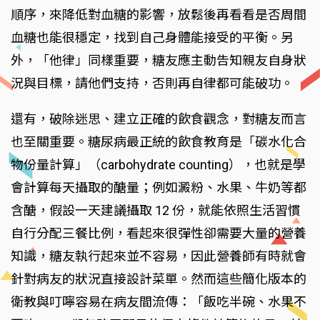
順序，來降低對血糖的影響，放鬆後再看看是否周間
血糖也能很穩定，找到自己身體能接受的平衡。另
外，「他律」同樣重要，糖友應主動告知親友自身狀
況與目標，請他們支持，否則再自律都可能破功。
還有，破除迷思、建立正確的飲食觀念，對糖友而言
也至關重要。糖尿病最正統的飲食教育是「碳水化合
物份量計算」（carbohydrate counting），也就是學
會計算每天攝取的醣量；例如澱粉、水果、牛奶等都
含醣，假設一天建議攝取 12 份，就能依照生活習慣
自行分配三餐比例，看起來很彈性卻需要大量的營養
知識，糖友執行起來並不容易，因此營養師有時就會
針對病友的狀況直接設計菜單。然而這些簡化版本的
衛教與叮嚀容易在病友間流傳：「飯吃半碗、水果不