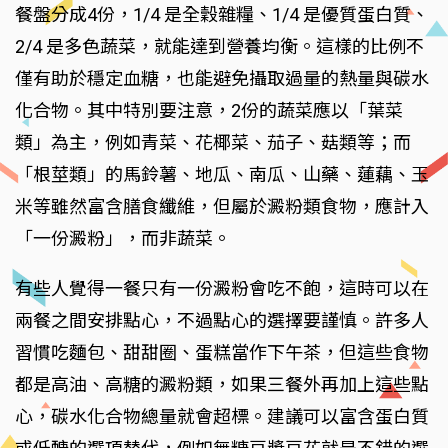
餐盤分成4份，1/4 是全穀雜糧、1/4 是優質蛋白質、
2/4 是多色蔬菜，就能達到營養均衡。這樣的比例不
僅有助於穩定血糖，也能避免攝取過量的熱量與碳水
化合物。其中特別要注意，2份的蔬菜應以「葉菜
類」為主，例如青菜、花椰菜、茄子、菇類等；而
「根莖類」的馬鈴薯、地瓜、南瓜、山藥、蓮藕、玉
米等雖然富含膳食纖維，但屬於澱粉類食物，應計入
「一份澱粉」，而非蔬菜。
有些人覺得一餐只有一份澱粉會吃不飽，這時可以在
兩餐之間安排點心，不過點心的選擇要謹慎。許多人
習慣吃麵包、甜甜圈、蛋糕當作下午茶，但這些食物
都是高油、高糖的澱粉類，如果三餐外再加上這些點
心，碳水化合物總量就會超標。建議可以富含蛋白質