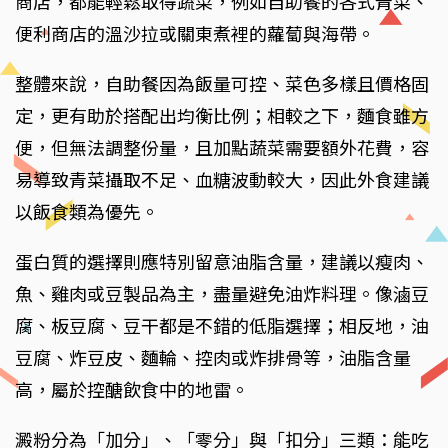
商店，都能輕鬆取得蔬菜，例如自助餐的各式青菜、
便利商店的溫沙拉或關東煮裡的蘿蔔與海帶。
整體來說，自助餐因為飯量可控、菜色多樣且價格固
定，更有助於搭配出均衡比例；相較之下，麵食雖方
便，但無法調整份量，且加點蔬菜需要額外花費，容
易導致青菜攝取不足、血糖波動較大，因此外食建議
以飯食類為優先。
蛋白質的選擇則應特別留意油脂含量，建議以瘦肉、
魚、雞肉或豆製品為主，盡量避免油炸料理。像滷豆
腐、板豆腐、豆干都是不錯的低脂選擇；相反地，油
豆腐、炸豆皮、麵輪、控肉或炸排骨等，油脂含量
高，屬於控醣飲食中的地雷。
澱粉分為「加分」、「零分」與「扣分」三類：能吃