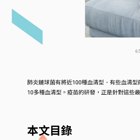
6
肺炎鏈球菌有將近100種血清型．有些血清
10多種血清型。疫苗的研發，正是針對這些
本文目錄