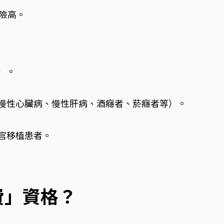
風險高。
）。
慢性心臟病、慢性肝病、酒癮者、菸癮者等）。
官移植患者。
費」資格？