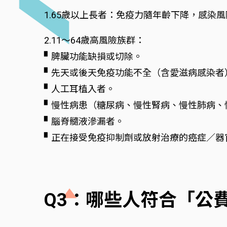
1.65歲以上長者：免疫力隨年齡下降，感染
2.11～64歲高風險族群：
▘脾臟功能缺損或切除。
▘先天或後天免疫功能不全（含愛滋病感染者
▘人工耳植入者。
▘慢性病患（糖尿病、慢性腎病、慢性肺病、
▘腦脊髓液滲漏者。
▘正在接受免疫抑制劑或放射治療的癌症∕器
Q3：哪些人符合「公