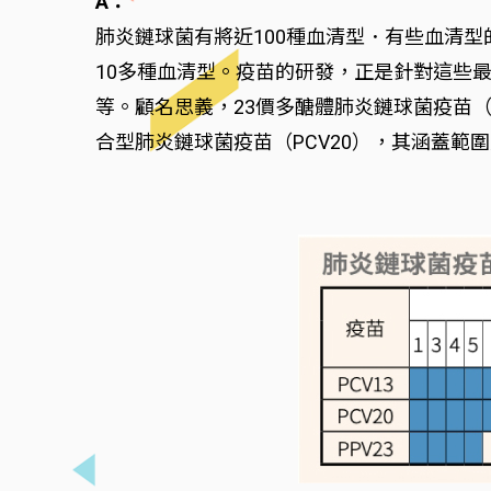
A：
肺炎鏈球菌有將近100種血清型．有些血清
10多種血清型。疫苗的研發，正是針對這些最
等。顧名思義，23價多醣體肺炎鏈球菌疫苗（P
合型肺炎鏈球菌疫苗（PCV20），其涵蓋範