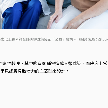
5歲以上長者符合肺炎鏈球菌疫苗「公費」資格。（圖片來源：iStoc
型的毒性較強，其中約有30種會造成人類感染，而臨床上
最常見或最具致病力的血清型來設計。