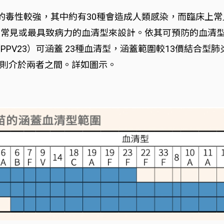
型的毒性較強，其中約有30種會造成人類感染，而臨床上
常見或最具致病力的血清型來設計。依其可預防的血清型數目
PV23）可涵蓋 23種血清型，涵蓋範圍較13價結合型肺
圍則介於兩者之間。詳如圖示。