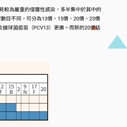
常見較為嚴重的侵襲性感染，多半集中於其中的
不同，可分為13價、15價、20價、23價
炎鏈球菌疫苗（PCV13）更廣。而新的20價結